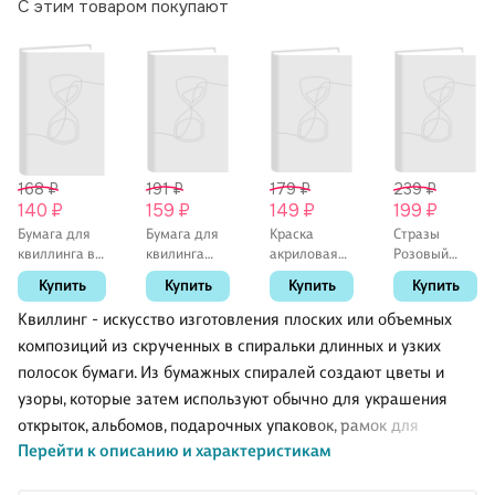
С этим товаром покупают
168 ₽
191 ₽
179 ₽
239 ₽
140 ₽
159 ₽
149 ₽
199 ₽
Бумага для
Бумага для
Краска
Стразы
квиллинга в
квилинга
акриловая
Розовый
пакете с
Радуга
Античное
микс , 18,5*9
Купить
Купить
Купить
Купить
подложкой
(11056800)
золото
(3mm) (120
(3мм) (100
металлик,
Квиллинг - искусство изготовления плоских или объемных
листов)
полосок)
40мл, Луч
композиций из скрученных в спиральки длинных и узких
(52cm)
(упаковка)
полосок бумаги. Из бумажных спиралей создают цветы и
нежный с
зеленым (11-
узоры, которые затем используют обычно для украшения
23988
открыток, альбомов, подарочных упаковок, рамок для
Перейти к описанию и характеристикам
фотографий. Это простой и очень красивый вид рукоделия,
не требующий больших затрат. Изделия из бумажных лент