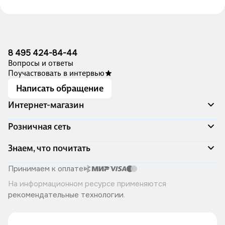
8 495 424-84-44
Вопросы и ответы
Поучаствовать в интервью
Написать обращение
Интернет-магазин
Акции
Розничная сеть
Распродажа
Доставка и оплата
Адреса магазинов
Знаем, что почитать
Программа лояльности
Книжный Дозор
Подарочные сертификаты
О компании
Скоро в продаже
Принимаем к оплате
Правила продажи
Читай-город для бизнеса
Эксклюзивные новинки
На информационном ресурсе применяются
Политика конфиденциальности
Хотите у нас работать?
Лучшие из лучших
рекомендательные технологии
.
Читай-журнал
Книжные циклы
Что ещё почитать?