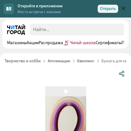
Откройте в приложении
Открыть
Место встречи с книгами
Магазины
Акции
Распродажа
Читай-школа
Сертификаты
Прог
Творчество и хобби
Аппликации
Квиллинг
Бумага для квил