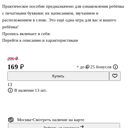
Практическое пособие предназначено для ознакомления ребёнка
с печатными буквами: их написанием, звучанием и
расположением в слове. Это ещё одна игра для вас и вашего
ребёнка!
Пропись включает в себя:
Перейти к описанию и характеристикам
- обучение написанию печатных букв;
- задания с повышающимся уровнем сложности для подготовки
руки ребёнка к письму на клетках; -задания-картинки для
206 ₽
развития мелкой моторики;
169 ₽
+ до
25 бонусов
- задания для формирования навыка чтения;
- задания для развития фонематического восприятия и слуха.
Купить
Рядом с каждой буквой расположена картинка, начинающаяся на
13
эту букву. Она поможет вашему ребёнку в запоминании букв, а
В наличии 13 шт.
так же в распознавании звуков на слух (развитии
фонематического восприятия и слуха) к
Москва
Смотреть наличие
на карте