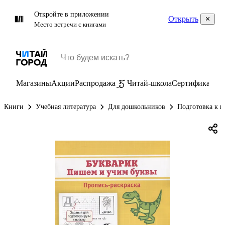
Откройте в приложении
Открыть
Место встречи с книгами
Магазины
Акции
Распродажа
Читай-школа
Сертификаты
П
Книги
Учебная литература
Для дошкольников
Подготовка к ш