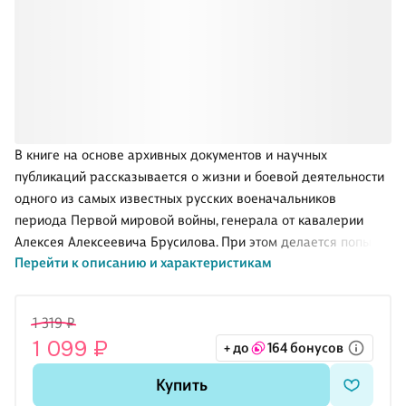
В книге на основе архивных документов и научных
публикаций рассказывается о жизни и боевой деятельности
одного из самых известных русских военачальников
периода Первой мировой войны, генерала от кавалерии
Алексея Алексеевича Брусилова. При этом делается попытка
Перейти к описанию и характеристикам
тесно увязать деятельность полководца с событиями
российской истории конца XIX — первой четверти XX в.,
анализируются проведенные Брусиловым операции, исходя
1 319 ₽
из основных принципов военного искусства. В результате
1 099 ₽
+ до
164 бонусов
этого перед читателем открываются новые стороны
личности А.А. Брусилова, которые могут существенно
Купить
изменить его традиционный образ, отделить вымыслы от