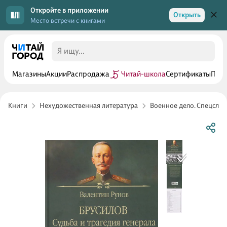
Откройте в приложении
Открыть
Место встречи с книгами
Магазины
Акции
Распродажа
Читай-школа
Сертификаты
Прог
Книги
Нехудожественная литература
Военное дело. Спецслу