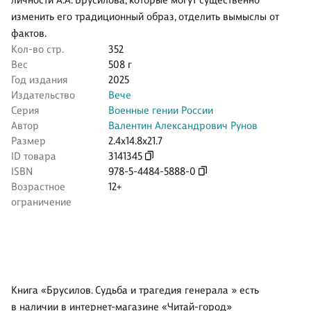
личности А.А. Брусилова, которые могут существенно
изменить его традиционный образ, отделить вымыслы от
фактов.
Кол-во стр.
352
Вес
508 г
Год издания
2025
Издательство
Вече
Серия
Военные гении России
Автор
Валентин Александрович Рунов
Размер
2.4x14.8x21.7
ID товара
3141345
ISBN
978-5-4484-5888-0
Возрастное
12+
ограничение
Книга «Брусилов. Судьба и трагедия генерала » есть
в наличии в интернет-магазине «Читай-город»