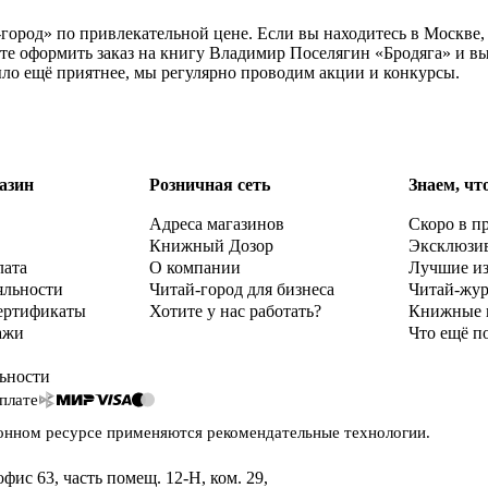
-город» по привлекательной цене. Если вы находитесь в Москве
е оформить заказ на книгу Владимир Поселягин «Бродяга» и вы
ыло ещё приятнее, мы регулярно проводим акции и конкурсы.
азин
Розничная сеть
Знаем, чт
Адреса магазинов
Скоро в п
Книжный Дозор
Эксклюзи
лата
О компании
Лучшие и
яльности
Читай-город для бизнеса
Читай-жу
ертификаты
Хотите у нас работать?
Книжные 
ажи
Что ещё п
ьности
плате
онном ресурсе применяются
рекомендательные технологии
.
офис 63, часть помещ. 12-Н, ком. 29
,