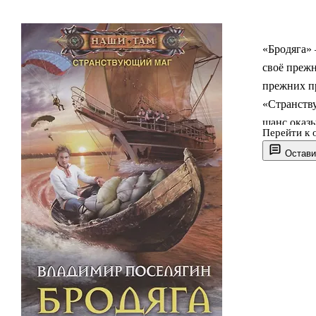
«Бродяга» 
своё прежн
прежних п
«Странств
шанс оказы
Перейти к 
вышла в 20
Остави
перемещен
практическ
другой реа
попытка по
туда ве