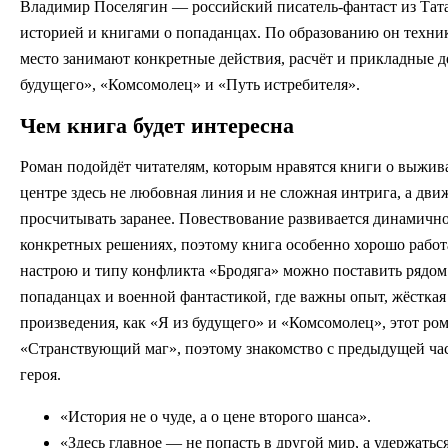
Владимир Поселягин — российский писатель-фантаст из Тата
историей и книгами о попаданцах. По образованию он техник 
место занимают конкретные действия, расчёт и прикладные 
будущего», «Комсомолец» и «Путь истребителя».
Чем книга будет интересна
Роман подойдёт читателям, которым нравятся книги о выжив
центре здесь не любовная линия и не сложная интрига, а дви
просчитывать заранее. Повествование развивается динамично,
конкретных решениях, поэтому книга особенно хорошо работа
настрою и типу конфликта «Бродяга» можно поставить рядом
попаданцах и военной фантастикой, где важны опыт, жёсткая
произведения, как «Я из будущего» и «Комсомолец», этот ро
«Странствующий маг», поэтому знакомство с предыдущей ч
героя.
«История не о чуде, а о цене второго шанса».
«Здесь главное — не попасть в другой мир, а удержаться