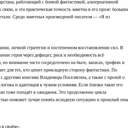
рстана, работающий с боевой фантастикой, альтернативной
связи, и эта практическая точность заметна в его прозе: большо
детали. Среди заметных произведений писателя — «Я из
ании, личной стратегии и постепенном восстановлении сил. В
жение героя через дефицит, риск и необходимость всё
 но внимание часто сосредоточено на быте, запасах, трофеях и
ет для тех, кто ценит прикладную сторону фантастики. По
 с другими книгами Владимира Поселягина, а также с прозой о
 логика и адаптация к чужим условиям. Если близки такие его
ман тоже попадёт в ожидания. Это продолжение цикла
астью поможет лучше понять исходную ситуацию и прошлый оп
 в своём».