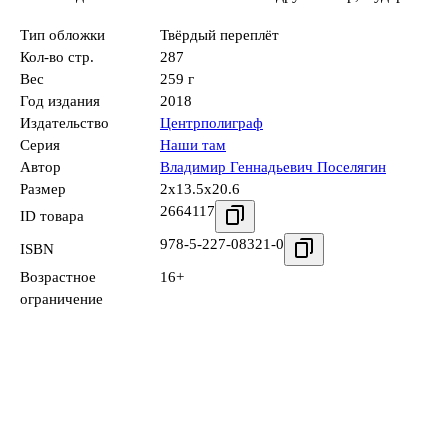
Тип обложки
Твёрдый переплёт
Кол-во стр.
287
Вес
259 г
Год издания
2018
Издательство
Центрполиграф
Серия
Наши там
Автор
Владимир Геннадьевич Поселягин
Размер
2x13.5x20.6
2664117
ID товара
978-5-227-08321-0
ISBN
Возрастное
16+
ограничение