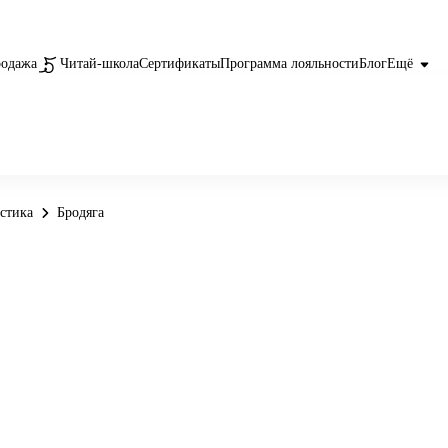
родажа
Читай-школа
Сертификаты
Программа лояльности
Блог
Ещё
астика
Бродяга