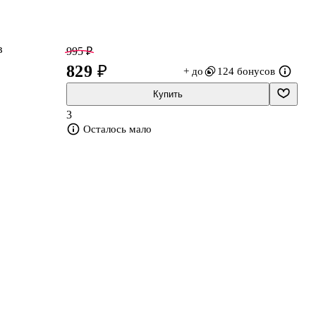
в
995 ₽
829 ₽
+ до
124 бонусов
Купить
3
Осталось мало
 и