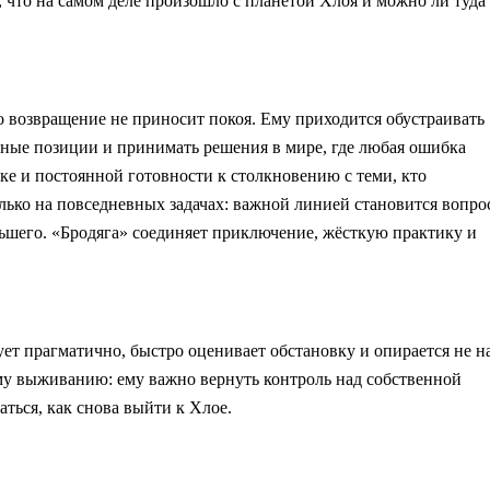
ь, что на самом деле произошло с планетой Хлоя и можно ли туда
о возвращение не приносит покоя. Ему приходится обустраивать
енные позиции и принимать решения в мире, где любая ошибка
ке и постоянной готовности к столкновению с теми, кто
олько на повседневных задачах: важной линией становится вопро
ольшего. «Бродяга» соединяет приключение, жёсткую практику и
ет прагматично, быстро оценивает обстановку и опирается не н
тому выживанию: ему важно вернуть контроль над собственной
ться, как снова выйти к Хлое.