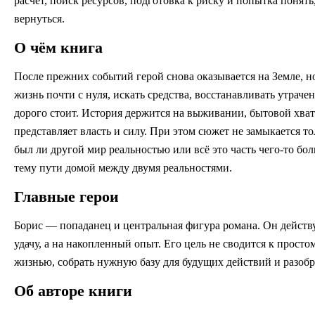
расчёт, поиск ресурсов, подготовка к риску и попытка понят
вернуться.
О чём книга
После прежних событий герой снова оказывается на Земле, н
жизнь почти с нуля, искать средства, восстанавливать утрач
дорого стоит. История держится на выживании, бытовой хват
представляет власть и силу. При этом сюжет не замыкается т
был ли другой мир реальностью или всё это часть чего-то б
тему пути домой между двумя реальностями.
Главные герои
Борис — попаданец и центральная фигура романа. Он действу
удачу, а на накопленный опыт. Его цель не сводится к прос
жизнью, собрать нужную базу для будущих действий и разобра
Об авторе книги