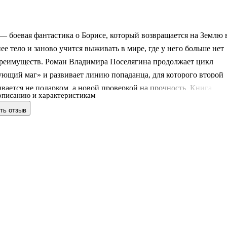
— боевая фантастика о Борисе, который возвращается на Землю 
ее тело и заново учится выживать в мире, где у него больше нет
реимуществ. Роман Владимира Поселягина продолжает цикл
ующий маг» и развивает линию попаданца, для которого второй
вается не подарком, а новой проверкой на прочность. Книга
описанию и характеристикам
18 году и сразу встраивается в традицию российской прозы о
ть отзыв
ии между мирами, где важны не только приключения, но и
ая сторона жизни. Здесь в центре не романтическая мечта о
льности, а холодный расчёт, поиск ресурсов, подготовка к риску
нять, что на самом деле произошло с планетой Хлоя и можно ли