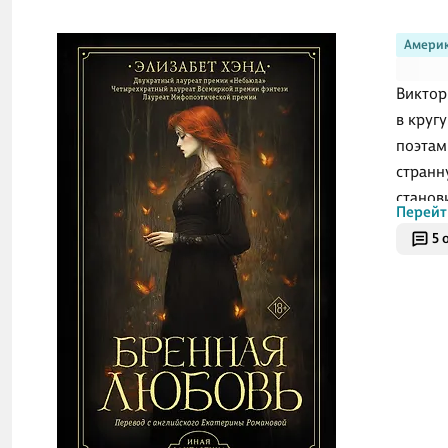
Америк
Виктор
в круг
поэтам
странн
станов
Перейт
в его 
5 
постеп
критик
Триста
считав
прераф
тайне,
Комсто