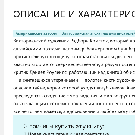
ОПИСАНИЕ И ХАРАКТЕРИ
Американские авторы
Викторианская эпоха глазами писателе
Викторианский художник Рэдборн Комсток, который вр
английскими поэтами, например, Алджерноном Суинбер
притягательную женщину, которая становится для него 
властно вторгается сверхъестественное, а разум посте
критик Дэниел Роулендс, работающий над книгой об ис
— и считавшихся утерянными — полотен кисти художни
опасной тайне, корни которой уходят вглубь веков. А 
преследовать сводящие с ума видения, и мир вокруг не
охватывающая несколько поколений и континентов, со
все не то, чем кажется, а вдохновение и любовь могут 
3 причины купить эту книгу:
1. Новая книга серии «Иная фантастика.