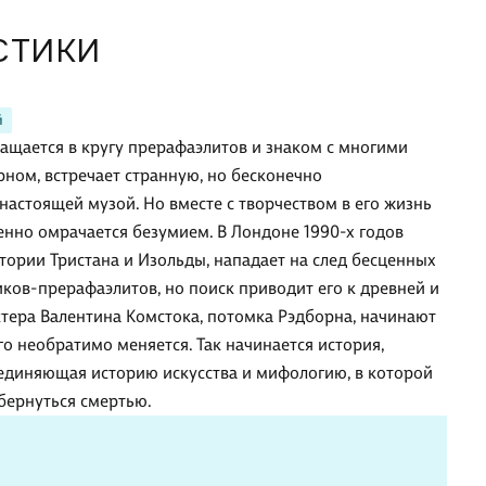
СТИКИ
й
ащается в кругу прерафаэлитов и знаком с многими
ном, встречает странную, но бесконечно
настоящей музой. Но вместе с творчеством в его жизнь
пенно омрачается безумием. В Лондоне 1990-х годов
тории Тристана и Изольды, нападает на след бесценных
ков-прерафаэлитов, но поиск приводит его к древней и
актера Валентина Комстока, потомка Рэдборна, начинают
го необратимо меняется. Так начинается история,
единяющая историю искусства и мифологию, в которой
обернуться смертью.