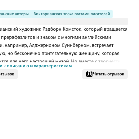
анские авторы
Викторианская эпоха глазами писателей
ианский художник Рэдборн Комсток, который вращается
у прерафаэлитов и знаком с многими английскими
и, например, Алджерноном Суинберном, встречает
ую, но бесконечно притягательную женщину, которая
ится для него настоящей музой. Но вместе с творчеством
и к описанию и характеристикам
жизнь властно вторгается сверхъестественное, а разум
отзывов
Читать отрывок
енно омрачается безумием. В Лондоне 1990-х годов
 Дэниел Роулендс, работающий над книгой об истории
на и Изольды, нападает на след бесценных — и
шихся утерянными — полотен кисти художников-
аэлитов, но поиск приводит его к древней и опасной
 корни которой уходят вглубь веков. А актера Валентина
ка, потомка Рэдборна, н