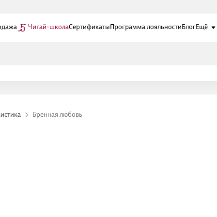
одажа
Читай-школа
Сертификаты
Программа лояльности
Блог
Ещё
истика
Бренная любовь