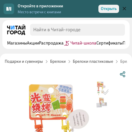
Откройте в приложении
Открыть
Место встречи с книгами
Магазины
Акции
Распродажа
Читай-школа
Сертификаты
Прог
Подарки и сувениры
Брелоки
Брелоки пластиковые
Брелок