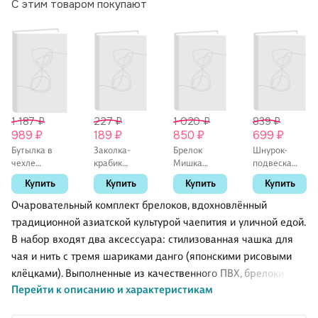
С этим товаром покупают
1 187 ₽
227 ₽
1 020 ₽
839 ₽
989 ₽
189 ₽
850 ₽
699 ₽
Бутылка в
Заколка-
Брелок
Шнурок-
чехле
крабик
Мишка
подвеска
вельвет с
Цветок
бежевый с
для
Купить
Купить
Купить
Купить
защелкой
бежевый
резинкой
телефона с
Белый зверек
(пластик)
для волос
бусинами
Очаровательный комплект брелоков, вдохновлённый
(стекло) (450
(12-253004-
(текстиль)
«Фрукты»
традиционной азиатской культурой чаепития и уличной едой.
мл),
С13) (Lafilaf)
(12см) (12-
В набор входят два аксессуара: стилизованная чашка для
Bookvalno
21082025-
F26)
чая и нить с тремя шариками данго (японскими рисовыми
клёцками). Выполненные из качественного ПВХ, брелоки
Перейти к описанию и характеристикам
сочетают детализированный дизайн, практичность и
долговечность, добавляя в образ нотку восточной эстетики.