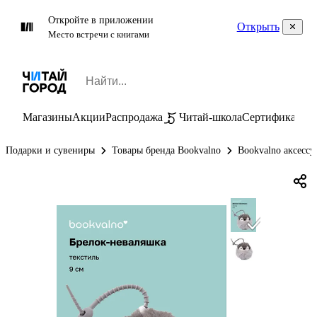
Откройте в приложении
Открыть
Место встречи с книгами
Магазины
Акции
Распродажа
Читай-школа
Сертификаты
П
Подарки и сувениры
Товары бренда Bookvalno
Bookvalno аксессу