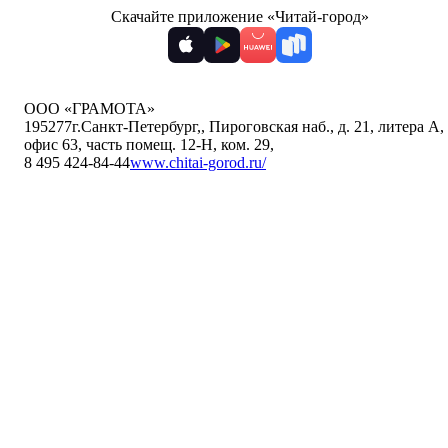
Скачайте приложение «Читай-город»
ООО «ГРАМОТА»
195277
г.Санкт-Петербург,
,
Пироговская наб., д. 21, литера А,
офис 63, часть помещ. 12-Н, ком. 29
,
8 495 424-84-44
www.chitai-gorod.ru/