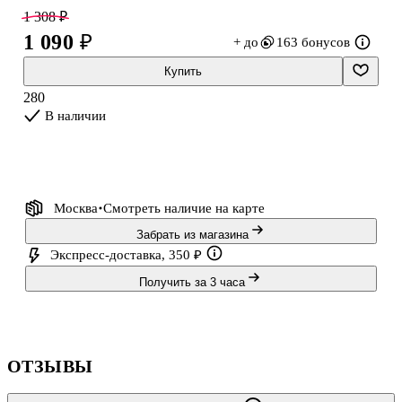
глазами и чёрно‑белым оперением вызывает улыбку.
1 308 ₽
Представьте, как пингвин весело покачивается при ходьбе — это
1 090 ₽
+ до
163 бонусов
точно поднимет настроение вам и окружающим. Добавьте
немного волшебства в повседневность!
Купить
280
В наличии
Москва
Смотреть наличие
на карте
Забрать из магазина
Экспресс-доставка, 350 ₽
Получить за 3 часа
ОТЗЫВЫ