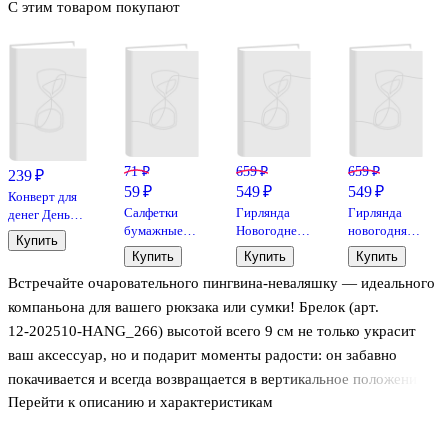
С этим товаром покупают
71 ₽
659 ₽
659 ₽
239 ₽
59 ₽
549 ₽
549 ₽
Конверт для
Салфетки
Гирлянда
Гирлянда
денег День
бумажные
Новогоднее
новогодняя
Рождения код
Купить
Животные со
настроение
Флажки (4м)
830
Купить
Купить
Купить
сладостями
(3м) (картон)
(картон)
Встречайте очаровательного пингвина‑неваляшку — идеального
(3-х слойные,
цветные)
компаньона для вашего рюкзака или сумки! Брелок (арт.
(210х210)
12‑202510‑HANG_266) высотой всего 9 см не только украсит
(8шт) (12-
ваш аксессуар, но и подарит моменты радости: он забавно
SENWEN-
PP8011)
покачивается и всегда возвращается в вертикальное положение!
Перейти к описанию и характеристикам
Мягкий текстиль приятен на ощупь, а милый дизайн с большими