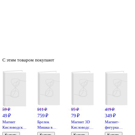
С этим товаром покупают
59 ₽
911 ₽
95 ₽
419 ₽
49 ₽
759 ₽
79 ₽
349 ₽
Магнит
Брелок
Магнит 3D
Магнит-
Кисловодск
Мишка в
Кисловодск
фигурка
Коллаж-4
панаме
Эльбрус
рельефный