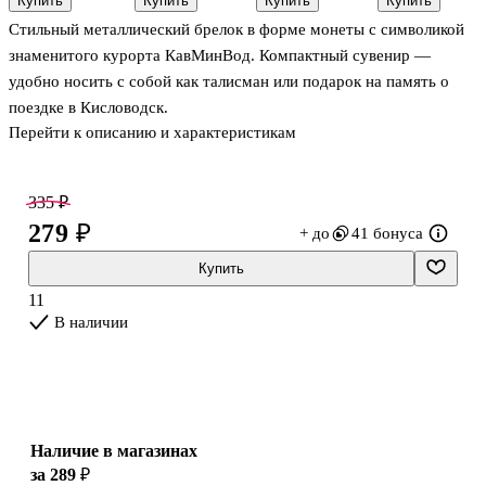
Купить
Купить
Купить
Купить
(металл)
коричневый
(винил)
Кисловодск
Стильный металлический брелок в форме монеты с символикой
(текстиль)
Орёл
(12см) (12-
(металл)
знаменитого курорта КавМинВод. Компактный сувенир —
21082025-
(цв.бронза)
удобно носить с собой как талисман или подарок на память о
F44)
(027-3BR-
поездке в Кисловодск.
145-5)
Перейти к описанию и характеристикам
335 ₽
279 ₽
+ до
41 бонуса
Купить
11
В наличии
Наличие в магазинах
за 289 ₽