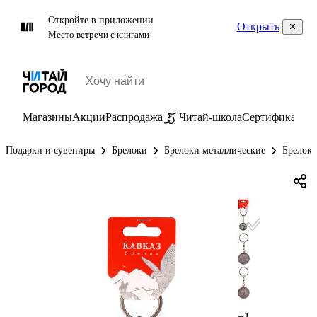
Откройте в приложении
Открыть
Место встречи с книгами
Магазины
Акции
Распродажа
Читай-школа
Сертификаты
П
Подарки и сувениры
Брелоки
Брелоки металлические
Брелок-
+1