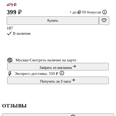
479 ₽
Обратите внимание: товар продаётся в ассортименте, выбор
399 ₽
+ до
59 бонусов
конкретного варианта недоступен.
Купить
Bookvalno — это собственный бренд Читай-города. Команда
187
профессионалов тщательно прорабатывает каждый элемент
В наличии
дизайна.
Москва
Смотреть наличие
на карте
Забрать из магазина
Экспресс-доставка, 350 ₽
Получить за 3 часа
ОТЗЫВЫ