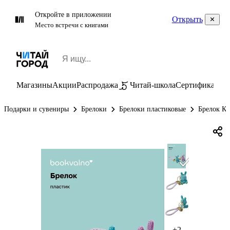
Откройте в приложении
Открыть
Место встречи с книгами
Магазины
Акции
Распродажа
Читай-школа
Сертификаты
П
Подарки и сувениры
Брелоки
Брелоки пластиковые
Брелок Кр
+2