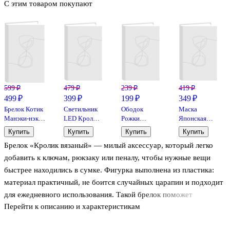
С этим товаром покупают
599 ₽
479 ₽
239 ₽
419 ₽
499 ₽
399 ₽
199 ₽
349 ₽
Брелок Котик
Светильник
Ободок
Маска
Манэки-нэко
LED Кролик
Рожки
Японская
перламутровый
со
красные с
лисичка
Купить
Купить
Купить
Купить
(прозрачный)
звездочкой
мехом
Кицунэ с
Брелок «Кролик вязаный» — милый аксессуар, который легко
(ПВХ) (6см)
(12х7) (ПВХ
(текстиль)
узором
(12-05149-
бокс) (12-
(12-6142-
(23х23)
добавить к ключам, рюкзаку или пеналу, чтобы нужные вещи
A026)
18361-
HNY31)
(пластик)
быстрее находились в сумке. Фигурка выполнена из пластика:
Bookvalno
202406-15)
(12-BaoZun-
материал практичный, не боится случайных царапин и подходит
M12)
для ежедневного использования. Такой брелок поможет
Перейти к описанию и характеристикам
подчеркнуть стиль и станет небольшим, но запоминающимся
подарком.