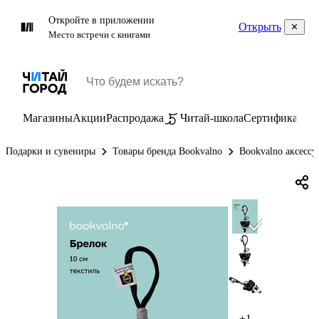
Откройте в приложении
Открыть
Место встречи с книгами
Магазины
Акции
Распродажа
Читай-школа
Сертификаты
П
Подарки и сувениры
Товары бренда Bookvalno
Bookvalno аксессу
+1