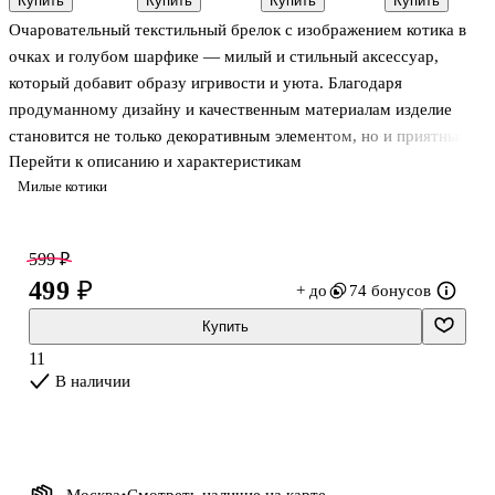
Купить
Купить
Купить
Купить
40 штук,
(плюш) (10
«Сердечки»,
Очаровательный текстильный брелок с изображением котика в
19х12 мм
см)
2 штуки,
керамика,
очках и голубом шарфике — милый и стильный аксессуар,
Lafilaf
который добавит образу игривости и уюта. Благодаря
продуманному дизайну и качественным материалам изделие
становится не только декоративным элементом, но и приятным
Перейти к описанию и характеристикам
тактильным дополнением к повседневным вещам.
Милые котики
599 ₽
499 ₽
+ до
74 бонусов
Купить
11
В наличии