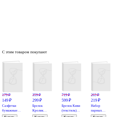
С этим товаром покупают
179 ₽
359 ₽
719 ₽
263 ₽
149 ₽
299 ₽
599 ₽
219 ₽
Салфетки
Брелок
Брелок Киви
Набор
бумажные
Кролик
(текстиль)
парных
Kawaii Котик,
Kawaii
(10 см)
колечек