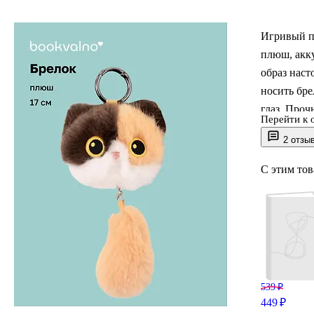
Игривый п
плюш, акк
образ наст
носить бре
глаз. Про
Перейти к 
предметам:
2 отзы
очаровател
12‑81018‑2
С этим то
539 ₽
449 ₽