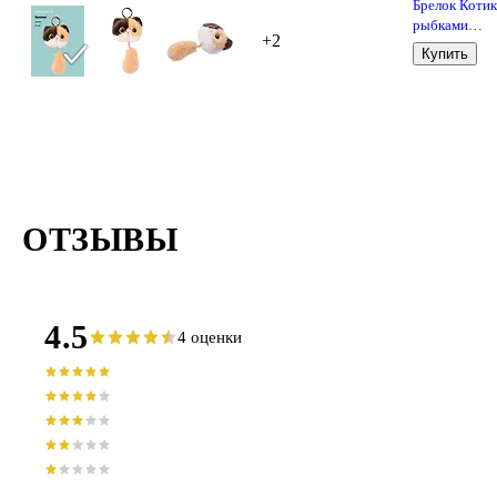
Брелок Котик
рыбками
+2
(текстиль) (1
Купить
(12-1644-
202405-T7)
ОТЗЫВЫ
4.5
4 оценки