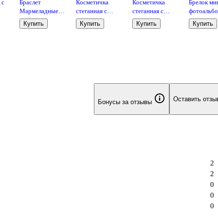
 с
Браслет
Косметичка
Косметичка
Брелок ми
Мармеладные
стеганная с
стеганная с
фотоальб
2см)
мишки (акрил)
объёмной
объёмной
Сердце (б
Купить
Купить
Купить
Купить
(12-09165-B99)
ручкой (розовая)
ручкой
(6,5х5,5) (
(Lafilaf)
(текстиль, PU)
(лавандовая)
202510-HV
(20х13см)
(текстиль, PU)
(20х13) (12-
2216-3)
Оставить отзы
Бонусы за отзывы
2
2
0
0
0