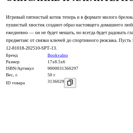
Игривый пятнистый котик теперь и в формате милого брело
пушистый хвостик создают образ настоящего домашнего люби
ежедневно — он не будет мешать, но всегда будет радовать 
предметам: от связки ключей до спортивного рюкзака. Пусть
12‑81018‑202510‑SPT‑13.
Бренд
Bookvalno
Размер
17x8.5x6
ISBN/Артикул
9000031360297
Вес, г.
50 г
3136029
ID товара