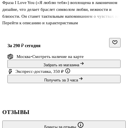
Фраза I Love You («Я люблю тебя») воплощена в лаконичном
дизайне, что делает браслет символом любви, нежности и
близости. Он станет тактильным напоминанием о чувствах или
Перейти к описанию и характеристикам
подарком, который подчеркнёт особую связь между людьми.
за 290 ₽
сегодня
Москва
Смотреть наличие
на карте
Забрать из магазина
Экспресс-доставка, 350 ₽
Получить за 3 часа
ОТЗЫВЫ
Бонусы за отзывы