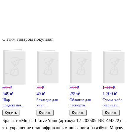
С этим товаром покупают
659 ₽
54 ₽
359 ₽
1 440 ₽
549 ₽
45 ₽
299 ₽
1 200 ₽
Шар
Закладка для
Обложка для
Сумка-хобо
предсказаний
книг
паспорта
(черная)
Таро (7х7)
«Rainbow»,
bookvalno,
(текстиль)
Купить
Купить
Купить
Купить
пластик, Yoi
цвет
(22х36) (12-
Браслет «Морзе I Love You» (артикул 12-202509-BR-ZJ4322) —
в
салатовый
12721-
ассортименте
(экокожа)
202509-NI-
это украшение с зашифрованным посланием на азбуке Морзе.
(ОПН2025-5)
89)