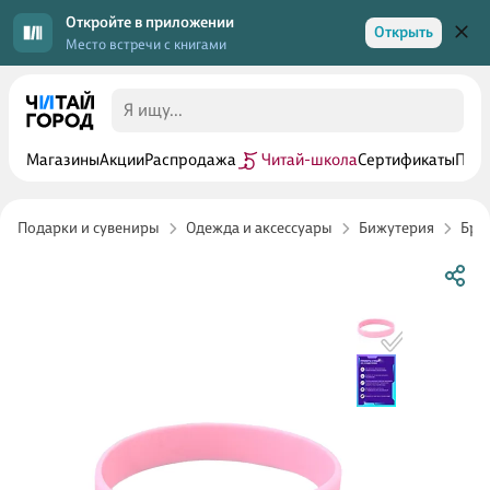
Откройте в приложении
Открыть
Место встречи с книгами
Магазины
Акции
Распродажа
Читай-школа
Сертификаты
Прог
Подарки и сувениры
Одежда и аксессуары
Бижутерия
Бра