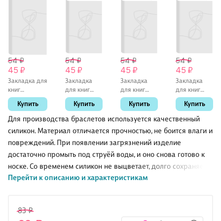
54 ₽
54 ₽
54 ₽
54 ₽
45 ₽
45 ₽
45 ₽
45 ₽
Закладка для
Закладка
Закладка
Закладка
книг
для книг
для книг
для книг
«Аниме»,
«Аниме.
«Гранж»,
«Аниме.
Купить
Купить
Купить
Купить
пластик
Страничка
пластик, Yoi
Парочка.
манги ч/б»,
Цветные»,
Для производства браслетов используется качественный
пластик, Yoi
пластик
силикон. Материал отличается прочностью, не боится влаги и
повреждений. При появлении загрязнений изделие
достаточно промыть под струёй воды, и оно снова готово к
носке. Со временем силикон не выцветает, долго сохраняет
Перейти к описанию и характеристикам
первоначальный вид.
Изделие имеет длину 20,2 см, которая подходит детям и
83 ₽
взрослым. Такой браслет дополнит образ как парней, так и