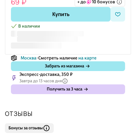
69 ₽
+ до
10 бонусов
девушек. Браслет можно купить для себя или в подарок
фанатам минимализма, оригинальных аксессуаров.
Купить
В наличии
Москва
Смотреть наличие
на карте
Забрать из магазина
Экспресс-доставка, 350 ₽
Завтра до 13 часов дня
Получить за 3 часа
ОТЗЫВЫ
Бонусы за отзывы