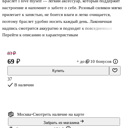
Браслет I love myself — лёгкий аксессуар, который поддержит
(Сёдзё)
Се Лянь и
(стекло) (3,2
Сань Лан с
настроение и напомнит о заботе о себе. Розовый силикон мягко
см)
масками
прилегает к запястью, не боится влаги и легко очищается,
(керамика,
поэтому браслет удобно носить каждый день. Лаконичная
деколь)
(330мл) (12-
надпись смотрится аккуратно и подходит к повседневным
7624-Z24)
Перейти к описанию и характеристикам
образам. Хороший вариант небольшого подарка себе или
подруге.
83 ₽
69 ₽
+ до
10 бонусов
Купить
37
В наличии
Москва
Смотреть наличие
на карте
Забрать из магазина