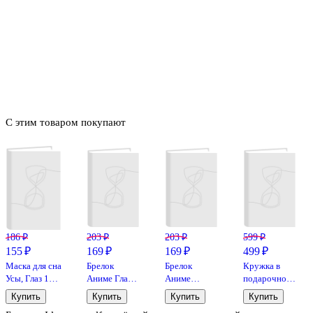
С этим товаром покупают
186 ₽
203 ₽
203 ₽
599 ₽
155 ₽
169 ₽
169 ₽
499 ₽
Маска для сна
Брелок
Брелок
Кружка в
Усы, Глаз 12-
Аниме Глаза
Аниме
подарочной
37559-YZ-
(Сёдзё)
Девушка с
коробке
Купить
Купить
Купить
Купить
7530
(акрил) (3х5)
бантиком
Благословение