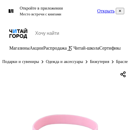
Откройте в приложении
Открыть
Место встречи с книгами
Магазины
Акции
Распродажа
Читай-школа
Сертификаты
П
Подарки и сувениры
Одежда и аксессуары
Бижутерия
Брасле