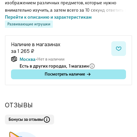
изображением различных предметов, которые нужно
внимательно изучить, а затем всего за 10 секунд ответить на
Перейти к описанию и характеристикам
вопрос. Вопросы касаются всех регионов России, а темы
Развивающие игрушки
очень разные: история, известные люди, география, культура,
достопримечательности и другое. Вы сможете не только
интересно провести время, но и узнать много нового о своей
Наличие в магазинах
родине и еще больше полюбить её. Игра понравится всей
за 1 265 ₽
семье, ведь играть в нее могут и дети, и взрослые. Игра
Москва
Нет в наличии
развивает зрительную память, концентрацию внимания,
Есть в других городах,
1 магазин
познание в разных областях. В набор входит: 71
Посмотреть наличие
ОТЗЫВЫ
Бонусы за отзывы