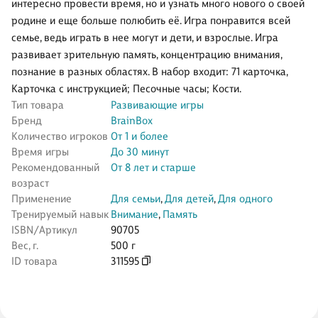
интересно провести время, но и узнать много нового о своей
родине и еще больше полюбить её. Игра понравится всей
семье, ведь играть в нее могут и дети, и взрослые. Игра
развивает зрительную память, концентрацию внимания,
познание в разных областях. В набор входит: 71 карточка,
Карточка с инструкцией; Песочные часы; Кости.
Тип товара
Развивающие игры
Бренд
BrainBox
Количество игроков
От 1 и более
Время игры
До 30 минут
Рекомендованный
От 8 лет и старше
возраст
Применение
Для семьи
,
Для детей
,
Для одного
Тренируемый навык
Внимание
,
Память
ISBN/Артикул
90705
Вес, г.
500 г
ID товара
311595