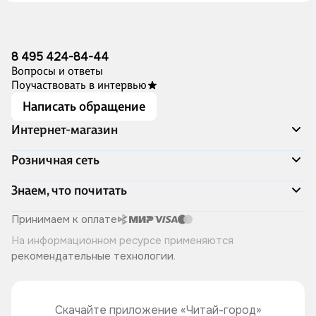
8 495 424-84-44
Вопросы и ответы
Поучаствовать в интервью
Написать обращение
Интернет-магазин
Акции
Розничная сеть
Распродажа
Доставка и оплата
Адреса магазинов
Знаем, что почитать
Программа лояльности
Книжный Дозор
Подарочные сертификаты
О компании
Скоро в продаже
Принимаем к оплате
Правила продажи
Читай-город для бизнеса
Эксклюзивные новинки
На информационном ресурсе применяются
Политика конфиденциальности
Хотите у нас работать?
Лучшие из лучших
рекомендательные технологии
.
Читай-журнал
Книжные циклы
Что ещё почитать?
Скачайте приложение «Читай-город»