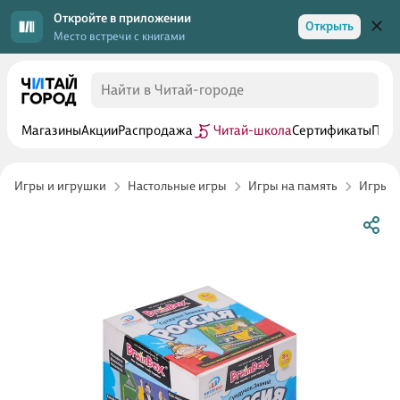
Откройте в приложении
Открыть
Место встречи с книгами
Магазины
Акции
Распродажа
Читай-школа
Сертификаты
Прог
Игры и игрушки
Настольные игры
Игры на память
Игры н