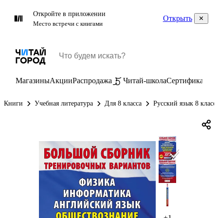
Откройте в приложении
Открыть
Место встречи с книгами
Магазины
Акции
Распродажа
Читай-школа
Сертификаты
П
Книги
Учебная литература
Для 8 класса
Русский язык 8 класс
+1