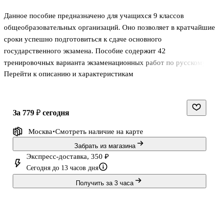
Данное пособие предназначено для учащихся 9 классов
общеобразовательных организаций. Оно позволяет в кратчайшие
сроки успешно подготовиться к сдаче основного
государственного экзамена. Пособие содержит 42
тренировочных варианта экзаменационных работ по русскому
Перейти к описанию и характеристикам
языку, математике, обществознанию, информатике, физике и
английскому языку.
Каждый вариант составлен в полном соответствии с
требованиями ОГЭ, включает задания разных типов и уровней
за 779 ₽
сегодня
сложности. В конце книги даны ответы на все задания. Ответы
Москва
Смотреть наличие
на карте
помогут в осуществлении контроля и оценки своих знаний.
Материалы пособия будут полезны и учителям, которые найдут в
Забрать из магазина
нём материал для работы на уроках и контроля уровня знаний
Экспресс-доставка, 350 ₽
Сегодня до 13 часов дня
школьников по пр
Получить за 3 часа