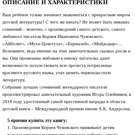
ОПИСАНИЕ И ХАРАКТЕРИСТИКИ
Ваш ребёнок только начинает знакомиться с прекрасным миром
детской литературы? С чего же начать? Не может быть никаких
сомнений – конечно, с произведений самого детского, самого
любимого писателя Корнея Ивановича Чуковского.
«Айболит», «Муха-Цокотуха», «Бармалей», «Мойдодыр»…
Вспомните, ведь именно на этих замечательных сказках росли и
вы. Они пронизаны любовью к юному читателю, дают
возможность почувствовать всю прелесть потрясающе
красивого русского языка, учат ценить первоклассную
литературу.
Собрание лучших сочинений легендарного писателя
проиллюстрировал замечательный художник Игорь Олейников, в
2018 году удостоенный самой престижной награды в области
детской книги – Международной премии имени Х.К. Андерсена.
5 причин купить эту книгу:
1. Произведения Корнея Чуковского прививают детям
важные жизненные ценности, такие как доброта, отвага,