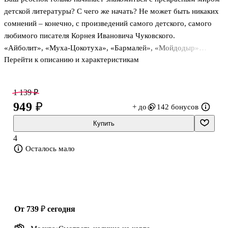
детской литературы? С чего же начать? Не может быть никаких
сомнений – конечно, с произведений самого детского, самого
любимого писателя Корнея Ивановича Чуковского.
«Айболит», «Муха-Цокотуха», «Бармалей», «Мойдодыр»…
Перейти к описанию и характеристикам
Вспомните, ведь именно на этих замечательных сказках росли и
вы. Они пронизаны любовью к юному читателю, дают
возможность почувствовать всю прелесть потрясающе
1 139 ₽
красивого русского языка, учат ценить первоклассную
949 ₽
+ до
142 бонусов
литературу.
Собрание лучших сочинений легендарного писателя
Купить
проиллюстрировал замечательный художник Игорь Олейников, в
4
2018 году удостоенный самой престижной награды в области
Осталось мало
детской книги – Международно
от 739 ₽
сегодня