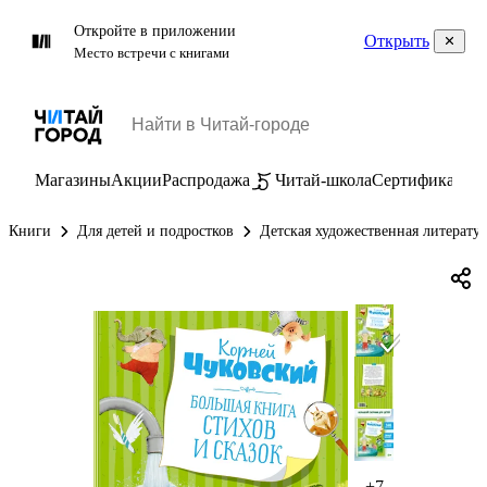
Откройте в приложении
Открыть
Место встречи с книгами
Магазины
Акции
Распродажа
Читай-школа
Сертификаты
П
Книги
Для детей и подростков
Детская художественная литерату
+7