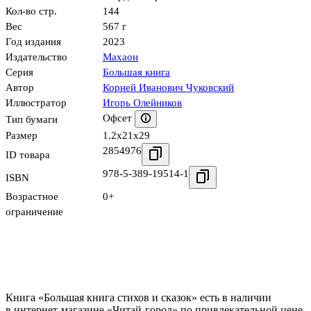
Кол-во стр.
144
Вес
567 г
Год издания
2023
Издательство
Махаон
Серия
Большая книга
Автор
Корней Иванович Чуковский
Иллюстратор
Игорь Олейников
Офсет
Тип бумаги
Размер
1.2x21x29
2854976
ID товара
978-5-389-19514-1
ISBN
Возрастное
0+
ограничение
Книга «Большая книга стихов и сказок» есть в наличии
в интернет-магазине «Читай-город» по привлекательной цене.