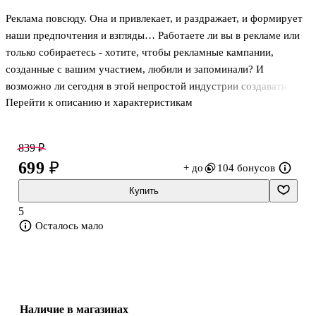
Реклама повсюду. Она и привлекает, и раздражает, и формирует
наши предпочтения и взгляды… Работаете ли вы в рекламе или
только собираетесь - хотите, чтобы рекламные кампании,
созданные с вашим участием, любили и запоминали? И
возможно ли сегодня в этой непростой индустрии создавать
Перейти к описанию и характеристикам
шедевры? Светлана Петрова, известный специалист в области
рекламы и брендинга, более 10 лет руководившая ведущими
агентствами России, многократно награждаемыми на
839 ₽
престижнейших фестивалях мира, в своей книге рассказывает о
699 ₽
+ до
104 бонусов
том, что есть реклама, которая восхищает, и что делать ее
нелегко, но как минимум интересно и полезно. На примере
Купить
хорошо знакомых всем кампаний Светлана показывает, как
5
организовать работу творч
Осталось мало
Наличие в магазинах