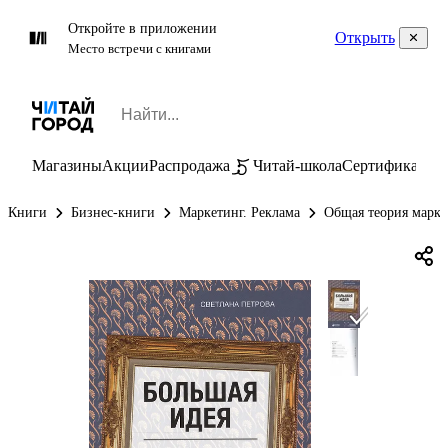
Откройте в приложении
Открыть
Место встречи с книгами
Магазины
Акции
Распродажа
Читай-школа
Сертификаты
П
Книги
Бизнес-книги
Маркетинг. Реклама
Общая теория марке