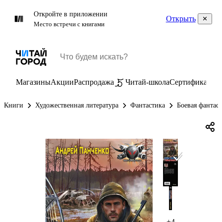
Откройте в приложении
Открыть
Место встречи с книгами
Магазины
Акции
Распродажа
Читай-школа
Сертификаты
П
Книги
Художественная литература
Фантастика
Боевая фантас
+4