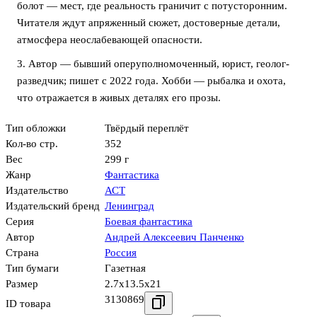
болот — мест, где реальность граничит с потусторонним.
Читателя ждут апряженный сюжет, достоверные детали,
атмосфера неослабевающей опасности.
3. Автор — бывший оперуполномоченный, юрист, геолог-
разведчик; пишет с 2022 года. Хобби — рыбалка и охота,
что отражается в живых деталях его прозы.
Тип обложки
Твёрдый переплёт
Кол-во стр.
352
Вес
299 г
Жанр
Фантастика
Издательство
АСТ
Издательский бренд
Ленинград
Серия
Боевая фантастика
Автор
Андрей Алексеевич Панченко
Страна
Россия
Тип бумаги
Газетная
Размер
2.7x13.5x21
3130869
ID товара