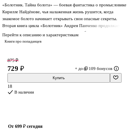
«Болотник. Тайна болота» — боевая фантастика о промысловике
Кирилле Найдёнове, чья налаженная жизнь рушится, когда
знакомое болото начинает открывать свои опасные секреты.
Вторая книга цикла «Болотник» Андрея Панченко продолжает
историю героя, для которого привычная работа давно перестала
Перейти к описанию и характеристикам
быть просто ремеслом. Здесь важны не только столкновения и
Книги про попаданцев
борьба за выживание, но и сама территория, где природа будто
живёт по своим законам и втягивает человека в игру с
непонятными правилами. Роман соединяет приключения,
875 ₽
мистику, военную фантастику и триллер. В центре — человек,
729 ₽
+ до
109 бонусов
которому нужно защитить близких, разобраться в происходящем
Купить
и понять, кто ещё охотится за тайнами болота.
18
В наличии
О чём
от 699 ₽
сегодня