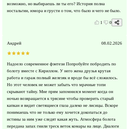
возможно, но выбираешь ли ты его? История полна
ностальгии, юмора и грусти о том, что было и чего не было.
1
0
Андрей
08.02.2026
Надоело современное фэнтези Попробуйте побродить по
болоту вместе с Кириллом. У него жена друзья крутая
работа и гараж полный железяк и вроде бы всё сложилось.
Но этот человек не может забыть что мрачные топи
скрывают тайну. Мне прям запомнился момент когда он
ночью возвращается к трясине чтобы проверить старый
капкан и видит светящиеся глаза далеко не лисицы. Вскоре
понимаешь что не только ему хочется докопаться до
истины за ним уже следят какая жуть. Атмосфера болота
передана запах гнили треск веток комары на лице. Диалоги