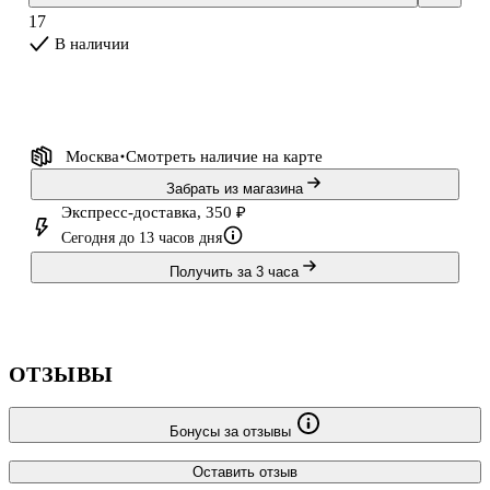
Семизорова, Алла Михальченко, Людмила Семеняка, Нина
17
Ананиашвили, Андрис
В наличии
Лиепа. В книге Григорий Верховский рассказывает, как ему
удалось побывать буквально в каждом уголке те
Москва
Смотреть наличие
на карте
Забрать из магазина
Экспресс-доставка, 350 ₽
Сегодня до 13 часов дня
Получить за 3 часа
ОТЗЫВЫ
Бонусы за отзывы
Оставить отзыв