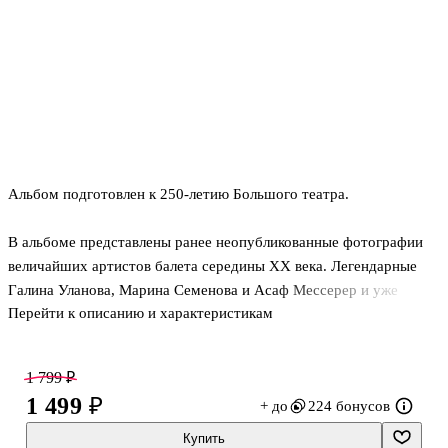
Альбом подготовлен к 250-летию Большого театра.
В альбоме представлены ранее неопубликованные фотографии
величайших артистов балета середины XX века. Легендарные
Галина Уланова, Марина Семенова и Асаф Мессерер и уже
Перейти к описанию и характеристикам
взошедшая
на вершину славы, царившая над всем Майя Плисецкая, а также
новое поколение — Екатерина Максимова и Владимир Васильев,
1 799 ₽
Наталья Бессмертнова, Юрий Владимиров, Михаил Лавровский,
1 499 ₽
+ до
224 бонусов
Марис Лиепа, Борис Акимов, Нина Сорокина и совсем юные
артисты — Надежда Павлова, ВячеславГордеев, Нина
Купить