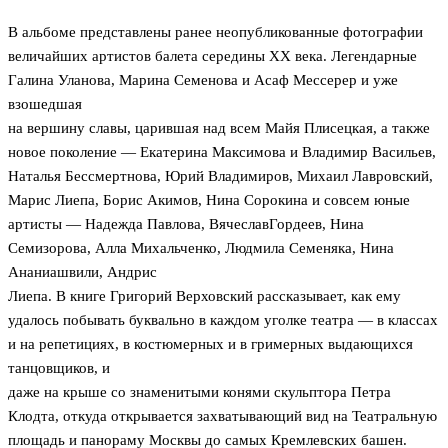
В альбоме представлены ранее неопубликованные фотографии
величайших артистов балета середины XX века. Легендарные
Галина Уланова, Марина Семенова и Асаф Мессерер и уже
взошедшая
на вершину славы, царившая над всем Майя Плисецкая, а также
новое поколение — Екатерина Максимова и Владимир Васильев,
Наталья Бессмертнова, Юрий Владимиров, Михаил Лавровский,
Марис Лиепа, Борис Акимов, Нина Сорокина и совсем юные
артисты — Надежда Павлова, ВячеславГордеев, Нина
Семизорова, Алла Михальченко, Людмила Семеняка, Нина
Ананиашвили, Андрис
Лиепа. В книге Григорий Верховский рассказывает, как ему
удалось побывать буквально в каждом уголке театра — в классах
и на репетициях, в костюмерных и в гримерных выдающихся
танцовщиков, и
даже на крыше со знаменитыми конями скульптора Петра
Клодта, откуда открывается захватывающий вид на Театральную
площадь и панораму Москвы до самых Кремлевских башен.