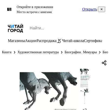
Откройте в приложении
Открыть
Место встречи с книгами
Магазины
Акции
Распродажа
Читай-школа
Сертификаты
П
Книги
Художественная литература
Биографии. Мемуары
Биог
+2