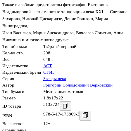
Также в альбоме представлены фотографии Екатерины
Владимировой — знаменитые танцовщики века XXI — Светлана
Захарова, Николай Цискаридзе, Денис Родькин, Мария
Виноградова,
Иван Васильев, Мария Александрова, Вячеслав Лопатин, Анна
Никулина и многие-многие другие.
Тип обложки
Твёрдый переплёт
Кол-во стр.
208
Вес
648 г
Издательство
АСТ
Издательский бренд
ОГИЗ
Серия
Звезды века
Автор
Григорий Соломонович Верховский
Тип бумаги
Мелованная матовая
Размер
1.8x17x22
3132724
ID товара
978-5-17-173869-3
ISBN
Возрастное
12+
ограничение