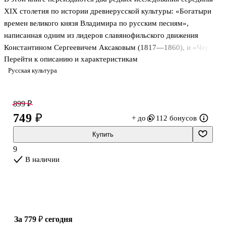
XIX столетия по истории древнерусской культуры: «Богатыри
времен великого князя Владимира по русским песням»,
написанная одним из лидеров славянофильского движения
Константином Сергеевичем Аксаковым (1817—1860), и «Черты
Перейти к описанию и характеристикам
народной южнорусской истории» Николая Ивановича
Русская культура
Костомарова (1817—1885). В приложении помещены песни об
Илье Муромце и Добрыне Никитиче из собрания русских песен,
подготовлявшегося членом славянофильского кружка Петром
899 ₽
Васильевичем Киреевским (1808—1856), которые
749 ₽
+ до
112 бонусов
использовались в публикуемых работах в качестве предмета
исследования.
Купить
9
В наличии
за 779 ₽
сегодня