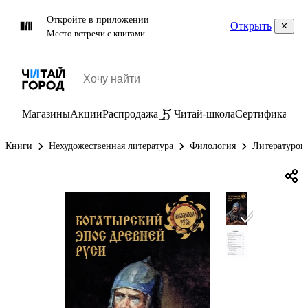
Откройте в приложении
Открыть
Место встречи с книгами
Магазины
Акции
Распродажа
Читай-школа
Сертификаты
П
Книги
Нехудожественная литература
Филология
Литературов