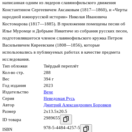
написанная одним из лидеров славянофильского движения
Константином Сергеевичем Аксаковым (1817—1860), и «Черты
народной южнорусской истории» Николая Ивановича
Костомарова (1817—1885). В приложении помещены песни об
Илье Муромце и Добрыне Никитиче из собрания русских песен,
подготовлявшегося членом славянофильского кружка Петром
Васильевичем Киреевским (1808—1856), которые
использовались в публикуемых работах в качестве предмета
исследования.
Тип обложки
Твёрдый переплёт
Кол-во стр.
288
Вес
394 г
Год издания
2023
Издательство
Вече
Серия
Неведомая Русь
Автор
Дмитрий Александрович Боровков
Размер
2x13.5x20.5
2989655
ID товара
978-5-4484-4257-5
ISBN