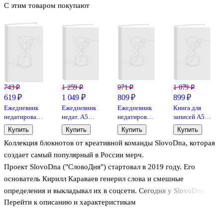
С этим товаром покупают
743 ₽
1 259 ₽
971 ₽
1 079 ₽
619 ₽
1 049 ₽
809 ₽
899 ₽
Ежедневник
Ежедневник
Ежедневник
Книга для
недатированный
недат. А5
недатированный
записей А5
«К себе
176л
«Мои
100 листов в
Купить
Купить
Купить
Купить
нежно. Ольга
"EVERY
приоритеты»
точку, на
Коллекция блокнотов от креативной команды SlovoDna, которая
Примаченко»
DAY.
А5, серый,
спирали,
А5, 72 листа,
Majesty"
Эксмо
черная,
создает самый популярный в России мерч.
Эксмо
7БЦ,
Schiller
Проект SlovoDna ("СловоДня") стартовал в 2019 году. Его
ламинация
основатель Кирилл Караваев генерил слова и смешные
Soft Touch,
цв.срез,
определения и выкладывал их в соцсети. Сегодня у SlovoDna
дизайн.
Перейти к описанию и характеристикам
большая фанбаза, собственный уникальный мерч и много
форзац,
известных компаний в портфолио.
офсет