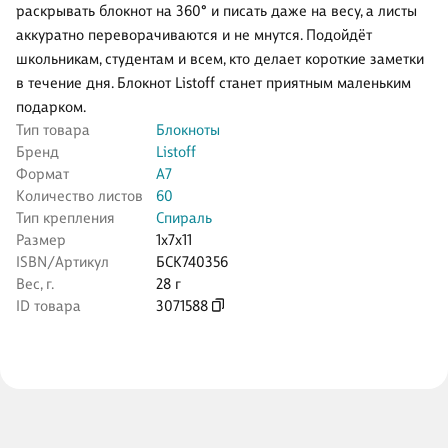
раскрывать блокнот на 360° и писать даже на весу, а листы
аккуратно переворачиваются и не мнутся. Подойдёт
школьникам, студентам и всем, кто делает короткие заметки
в течение дня. Блокнот Listoff станет приятным маленьким
подарком.
Тип товара
Блокноты
Бренд
Listoff
Формат
А7
Количество листов
60
Тип крепления
Спираль
Размер
1x7x11
ISBN/Артикул
БСК740356
Вес, г.
28 г
ID товара
3071588