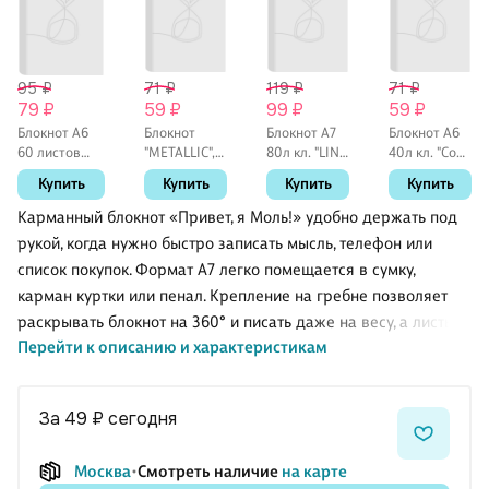
95 ₽
71 ₽
119 ₽
71 ₽
79 ₽
59 ₽
99 ₽
59 ₽
Блокнот А6
Блокнот
Блокнот А7
Блокнот А6
60 листов
"METALLIC",
80л кл. "LINE
40л кл. "Cool
"Цып Цыпыч"
А6, 40
NEON"
Animals"
Купить
Купить
Купить
Купить
спираль
листов,
розовый,
карт.обл.,
клетка,
пласт.обл,
гребень,
Карманный блокнот «Привет, я Моль!» удобно держать под
фиолетовый
спираль
ассорти
рукой, когда нужно быстро записать мысль, телефон или
список покупок. Формат А7 легко помещается в сумку,
карман куртки или пенал. Крепление на гребне позволяет
раскрывать блокнот на 360° и писать даже на весу, а листы
Перейти к описанию и характеристикам
аккуратно переворачиваются и не мнутся. Подойдёт
школьникам, студентам и всем, кто делает короткие заметки
в течение дня. Блокнот Listoff станет приятным маленьким
за 49 ₽
сегодня
подарком.
Москва
Смотреть наличие
на карте