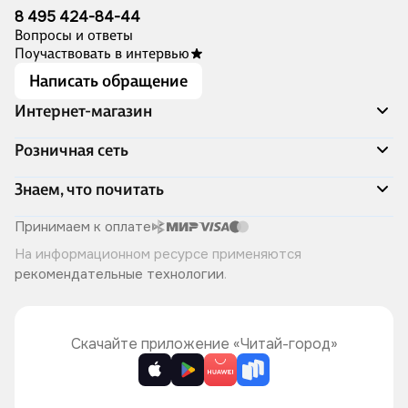
8 495 424-84-44
Вопросы и ответы
Поучаствовать в интервью
Написать обращение
Интернет-магазин
Акции
Розничная сеть
Распродажа
Доставка и оплата
Адреса магазинов
Знаем, что почитать
Программа лояльности
Книжный Дозор
Подарочные сертификаты
О компании
Скоро в продаже
Принимаем к оплате
Правила продажи
Читай-город для бизнеса
Эксклюзивные новинки
На информационном ресурсе применяются
Политика конфиденциальности
Хотите у нас работать?
Лучшие из лучших
рекомендательные технологии
.
Читай-журнал
Книжные циклы
Что ещё почитать?
Скачайте приложение «Читай-город»