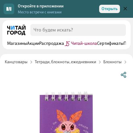
Откройте в приложении
Открыть
Место встречи с книгами
Магазины
Акции
Распродажа
Читай-школа
Сертификаты
Прог
Канцтовары
Тетради, блокноты, ежедневники
Блокноты
Б