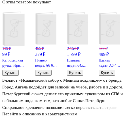
С этим товаром покупают
119 ₽
455 ₽
2 159 ₽
599 ₽
99 ₽
379 ₽
1 799 ₽
499 ₽
Капиллярная
Планер
Планинг
Планер
ручка чёрная
недат. А6 64л
недат. 64л.
недат. А6 48л
0,6 мм, F-15,
"Винсент
"Аллигатор"
" Винсент
Купить
Купить
Купить
Купить
Erich Krause
Ван Гог"
коричневый,
Ван Гог"
Блокнот «Исаакиевский собор с Медным всадником» от бренда
скоба,
наст, кожзам,
скоба,
вертик.
тв.преплет,
вертик.
Город Ангела подойдёт для записей на учёбе, работе и в дороге.
обл.поролон,
Петербургский сюжет делает его приятным сувениром из СПб и
тиснение
небольшим подарком тем, кто любит Санкт-Петербург.
фольгой,
офсет,
Спиральное крепление позволяет легко перелистывать страницы
откр.евроспираль,
Перейти к описанию и характеристикам
и раскрывать блокнот на 360° — удобно писать на весу и быстро
подар.упаковка
находить нужные заметки. Подходит для планов, списков дел,