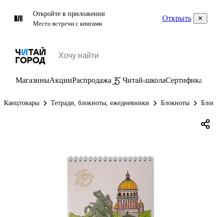
Откройте в приложении
Открыть
Место встречи с книгами
Магазины
Акции
Распродажа
Читай-школа
Сертификаты
П
Канцтовары
Тетради, блокноты, ежедневники
Блокноты
Блок