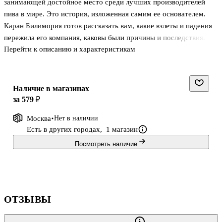
занимающей достойное место среди лучших производителей
пива в мире. Это история, изложенная самим ее основателем.
Каран Билимория готов рассказать вам, какие взлеты и падения
пережила его компания, каковы были причины и последствия.
Перейти к описанию и характеристикам
Если вы хотите организовать свой бизнес, умеете учиться на
чужих ошибках и прислушиваться к советам - эта книга для вас.
Наличие в магазинах
за 579 ₽
Москва
Нет в наличии
Есть в других городах,
1 магазин
Посмотреть наличие
ОТЗЫВЫ