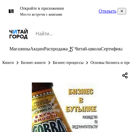
Откройте в приложении
Открыть
Место встречи с книгами
Магазины
Акции
Распродажа
Читай-школа
Сертификаты
П
Книги
Бизнес-книги
Бизнес-процессы
Основы бизнеса и пре