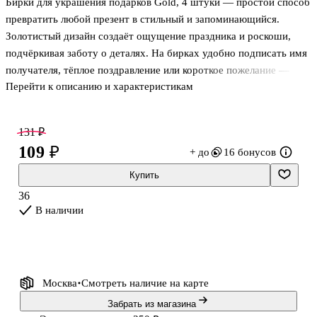
Бирки для украшения подарков Gold, 4 штуки — простой способ
цветная, в
бант, лента
глянц., муж.,
в
ассортименте
инд.уп.
ассортименте
превратить любой презент в стильный и запоминающийся.
Золотистый дизайн создаёт ощущение праздника и роскоши,
подчёркивая заботу о деталях. На бирках удобно подписать имя
получателя, тёплое поздравление или короткое пожелание —
Перейти к описанию и характеристикам
подарок сразу становится более личным.
Бирки легко прикрепить к подарочному пакету, коробке или
131 ₽
букету. Универсальный вариант для дня рождения, Нового года,
109 ₽
+ до
16 бонусов
свадеб и любых торжеств, когда хочется оформить подарок
быстро, аккуратно и красиво.
Купить
36
В наличии
Москва
Смотреть наличие
на карте
Забрать из магазина