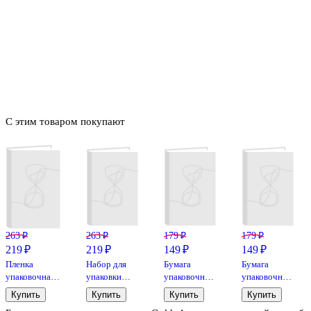
С этим товаром покупают
263 ₽
263 ₽
179 ₽
179 ₽
219 ₽
219 ₽
149 ₽
149 ₽
Пленка
Набор для
Бумага
Бумага
упаковочная
упаковки
упаковочная
упаковочная
70*100
«Жёлтый
70*100см
70*100 см
Купить
Купить
Купить
Купить
голографическая,
металлик»,
"Gentleman"
"Red&Blue",