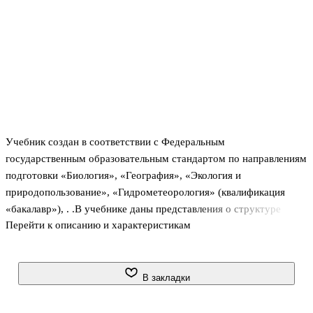
Учебник создан в соответствии с Федеральным
государственным образовательным стандартом по направлениям
подготовки «Биология», «География», «Экология и
природопользование», «Гидрометеорология» (квалификация
«бакалавр»), . .В учебнике даны представления о структуре
Перейти к описанию и характеристикам
живой материи и наиболее общих ее законах, изложены вопросы
о многообразии жизни и истории ее развития на Земле.
Материал книги разделен на две части: описание явлений и
закономерностей, свойственных всему живому; характеристика
В закладки
основных царств живой природы (бактерий, грибов, растений и
животных). . .Для студентов учреждений высшего образования.