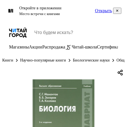
Откройте в приложении
Открыть
Место встречи с книгами
Магазины
Акции
Распродажа
Читай-школа
Сертификаты
П
Книги
Научно-популярные книги
Биологические науки
Общая