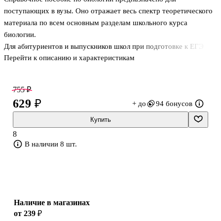
поступающих в вузы. Оно отражает весь спектр теоретического
материала по всем основным разделам школьного курса
биологии.
Для абитуриентов и выпускников школ при подготовке к ЕГЭ по
Перейти к описанию и характеристикам
биологии, а также для преподавателей, учителей, репетиторов.
755 ₽
629 ₽
+ до
94 бонусов
Купить
8
В наличии 8 шт.
Наличие в магазинах
от 239 ₽