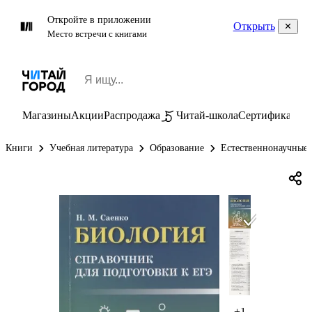
Откройте в приложении
Открыть
Место встречи с книгами
Магазины
Акции
Распродажа
Читай-школа
Сертификаты
П
Книги
Учебная литература
Образование
Естественнонаучные
+1