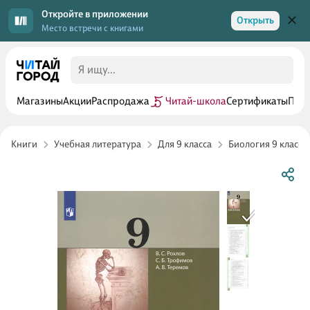
Откройте в приложении
Открыть
Место встречи с книгами
Магазины
Акции
Распродажа
Читай-школа
Сертификаты
Прог
Книги
Учебная литература
Для 9 класса
Биология 9 класс