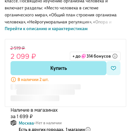
классе. Посвящено изучению организма человека и
включает разделы: «Место человека в системе
органического мира», «Общий план строения организма
человека», «Нейрогуморальная регуляция», «Опора и
Перейти к описанию и характеристикам
движение», «Внутренняя среда организма»,
«Кровообращение», «Дыхание», «Питание и пищеварение»,
«Обмен веществ и превращение энергии», «Выделение»,
2 519 ₽
«Органы чувств и сенсорные системы», «Поведение и
2 099 ₽
+ до
314 бонусов
психика», «Размножение и развитие», «Человек и
окружающая среда». Входит в учебно-методический
Купить
комплект "Биология. Рохлова В.С., Теремова А.В." для 5-9
классов наряду с авторской рабочей программой,
В наличии 2 шт.
электронной формой учебника, авторской мастерской на с
Наличие в магазинах
за 1 699 ₽
Москва
Нет в наличии
Есть в других городах,
1 магазин