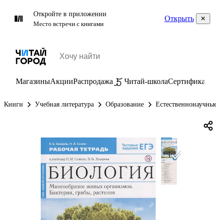
Откройте в приложении
Открыть
Место встречи с книгами
Магазины
Акции
Распродажа
Читай-школа
Сертификаты
П
Книги
Учебная литература
Образование
Естественнонаучные