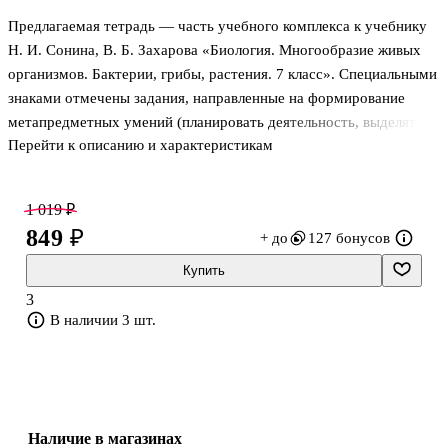
Предлагаемая тетрадь — часть учебного комплекса к учебнику
Н. И. Сонина, В. Б. Захарова «Биология. Многообразие живых
организмов. Бактерии, грибы, растения. 7 класс». Специальными
знаками отмечены задания, направленные на формирование
метапредметных умений (планировать деятельность, выделять
Перейти к описанию и характеристикам
различные признаки, сравнивать, классифицировать и др.) и
личностных качеств учеников.
Материал в тетради расположен в той же последовательности,
1 019 ₽
что и в учебнике. В конце каждого раздела помещена рубрика
849 ₽
+ до
127 бонусов
«Тренировочные задания», вопросы которой составлены по
форме и с учетом требований ЕГЭ. Работа с тетрадью поможет
Купить
учащимся лучше освоить содержание курса.
3
Учебник соответствует Федеральному образ
В наличии 3 шт.
Наличие в магазинах