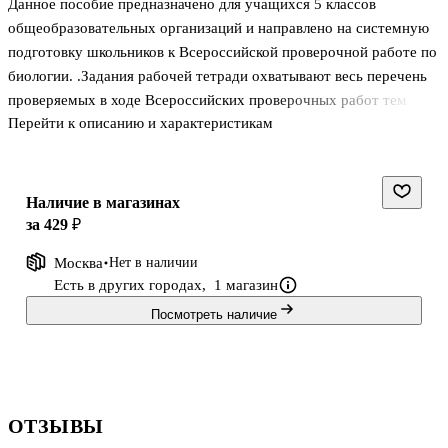
Данное пособие предназначено для учащихся 5 классов
общеобразовательных организаций и направлено на системную
подготовку школьников к Всероссийской проверочной работе по
биологии. .Задания рабочей тетради охватывают весь перечень
проверяемых в ходе Всероссийских проверочных работ тем
Перейти к описанию и характеристикам
учебного курса и соответствуют требованиям к уровню
подготовки обучающихся. Задания составлены в соответствии с
ФГОС с учётом Примерной основной образовательной
программы основного общего образования по биологии. В
Наличие в магазинах
пособии представлены тренировочные задания разной степени
за 429 ₽
сложности, направленные на проверку освоения школьниками не
Москва
Нет в наличии
только содержания учебного материала, но и предметных и
Есть в других городах,
1 магазин
метапредметных умений, а т
Посмотреть наличие
ОТЗЫВЫ