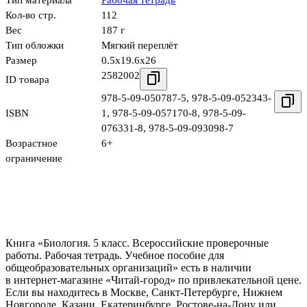
Тип материала
Рабочая тетрадь
Кол-во стр.
112
Вес
187 г
Тип обложки
Мягкий переплёт
Размер
0.5x19.6x26
2582002
ID товара
978-5-09-050787-5
,
978-5-09-052343-
ISBN
1
,
978-5-09-057170-8
,
978-5-09-
076331-8
,
978-5-09-093098-7
Возрастное
6+
ограничение
Книга «Биология. 5 класс. Всероссийские проверочные
работы. Рабочая тетрадь. Учебное пособие для
общеобразовательных организаций» есть в наличии
в интернет-магазине «Читай-город» по привлекательной цене.
Если вы находитесь в Москве, Санкт-Петербурге, Нижнем
Новгороде, Казани, Екатеринбурге, Ростове-на-Дону или