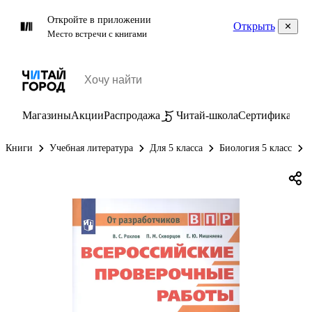
Откройте в приложении
Открыть
Место встречи с книгами
Магазины
Акции
Распродажа
Читай-школа
Сертификаты
П
Книги
Учебная литература
Для 5 класса
Биология 5 класс