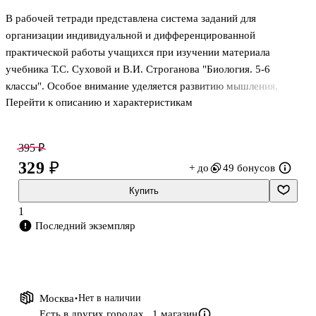
В рабочей тетради представлена система заданий для
организации индивидуальной и дифференцированной
практической работы учащихся при изучении материала
учебника Т.С. Суховой и В.И. Строганова "Биология. 5-6
классы". Особое внимание уделяется развитию мышления,
Перейти к описанию и характеристикам
учебной деятельности, исследовательских навыков и умений
учащихся, а также формированию у них ценностных
мировоззренческих представлений о природе.
395 ₽
329 ₽
+ до
49 бонусов
Купить
1
Последний экземпляр
Москва
Нет в наличии
Есть в других городах,
1 магазин