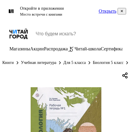
Откройте в приложении
Открыть
Место встречи с книгами
Магазины
Акции
Распродажа
Читай-школа
Сертификаты
П
Книги
Учебная литература
Для 5 класса
Биология 5 класс