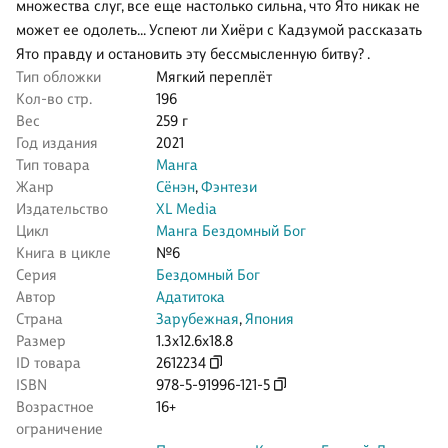
множества слуг, все еще настолько сильна, что Ято никак не
может ее одолеть... Успеют ли Хиёри с Кадзумой рассказать
Ято правду и остановить эту бессмысленную битву? .
Тип обложки
Мягкий переплёт
Кол-во стр.
196
Вес
259 г
Год издания
2021
Тип товара
Манга
Жанр
Сёнэн
,
Фэнтези
Издательство
XL Media
Цикл
Манга Бездомный Бог
Книга в цикле
№6
Серия
Бездомный Бог
Автор
Адатитока
Страна
Зарубежная
,
Япония
Размер
1.3x12.6x18.8
ID товара
2612234
ISBN
978-5-91996-121-5
Возрастное
16+
ограничение