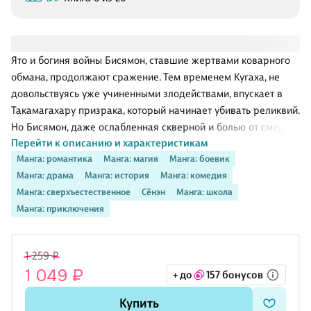
Ято и богиня войны Бисямон, ставшие жертвами коварного
обмана, продолжают сражение. Тем временем Кугаха, не
довольствуясь уже учиненными злодействами, впускает в
Такамагахару призрака, который начинает убивать реликвий.
Но Бисямон, даже ослабленная скверной и болью от смертей
Перейти к описанию и характеристикам
множества слуг, все еще настолько сильна, что Ято никак не
Манга: романтика
Манга: магия
Манга: боевик
может ее одолеть... Успеют ли Хиёри с Кадзумой рассказать
Манга: драма
Манга: история
Манга: комедия
Ято правду и остановить эту бессмысленную битву? .
Манга: сверхъестественное
Сёнэн
Манга: школа
Манга: приключения
1 259 ₽
1 049 ₽
+ до
157 бонусов
Купить