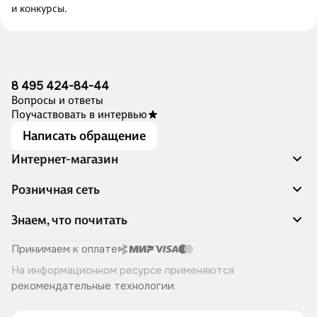
и конкурсы.
8 495 424-84-44
Вопросы и ответы
Поучаствовать в интервью
Написать обращение
Интернет-магазин
Акции
Розничная сеть
Распродажа
Доставка и оплата
Адреса магазинов
Знаем, что почитать
Программа лояльности
Книжный Дозор
Подарочные сертификаты
О компании
Скоро в продаже
Принимаем к оплате
Правила продажи
Читай-город для бизнеса
Эксклюзивные новинки
На информационном ресурсе применяются
Политика конфиденциальности
Хотите у нас работать?
Лучшие из лучших
рекомендательные технологии
.
Читай-журнал
Книжные циклы