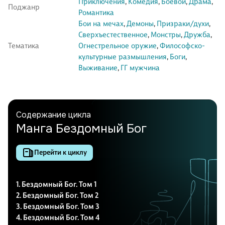
Приключения
,
Комедия
,
Боевой
,
Драма
,
Поджанр
Романтика
Бои на мечах
,
Демоны
,
Призраки/духи
,
Сверхъестественное
,
Монстры
,
Дружба
,
Тематика
Огнестрельное оружие
,
Философско-
культурные размышления
,
Боги
,
Выживание
,
ГГ мужчина
Содержание цикла
Манга Бездомный Бог
Перейти к циклу
1. Бездомный Бог. Том 1
2. Бездомный Бог. Том 2
3. Бездомный Бог. Том 3
4. Бездомный Бог. Том 4