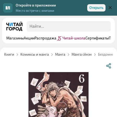
Откройте в приложении
Открыть
Место встречи с книгами
Магазины
Акции
Распродажа
Читай-школа
Сертификаты
Прог
Книги
Комиксы и манга
Манга
Манга сёнэн
Бездомный б