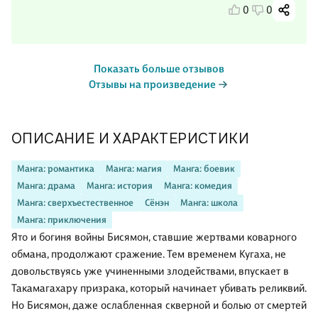
0
0
Показать больше отзывов
Отзывы на произведение
ОПИСАНИЕ И ХАРАКТЕРИСТИКИ
Манга: романтика
Манга: магия
Манга: боевик
Манга: драма
Манга: история
Манга: комедия
Манга: сверхъестественное
Сёнэн
Манга: школа
Манга: приключения
Ято и богиня войны Бисямон, ставшие жертвами коварного
обмана, продолжают сражение. Тем временем Кугаха, не
довольствуясь уже учиненными злодействами, впускает в
Такамагахару призрака, который начинает убивать реликвий.
Но Бисямон, даже ослабленная скверной и болью от смертей