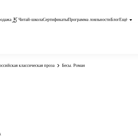
родажа
Читай-школа
Сертификаты
Программа лояльности
Блог
Ещё
оссийская классическая проза
Бесы. Роман
к