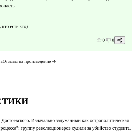
ропасть.
 кто есть кто)
0
0
ов
Отзывы на произведение
СТИКИ
н Достоевского. Изначально задуманный как острополитическая
процесса": группу революционеров судили за убийство студента,