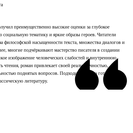
та
олучил преимущественно высокие оценки за глубокое
ю социальную тематику и яркие образы героев. Читатели
за философской насыщенности текста, множества диалогов и
ее, многие подчёркивают мастерство писателя в создании
нкое изображение человеческих слабостей и внутреннюю
ть чтения, роман привлекает своей реалистичностью,
ьностью поднятых вопросов. Подходит тем, кто готов к
ассическую литературу.