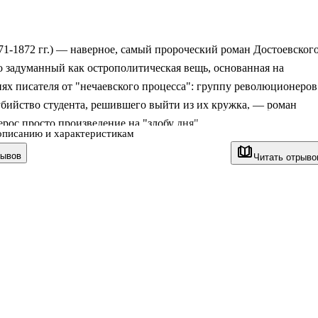
71-1872 гг.) — наверное, самый пророческий роман Достоевского
 задуманный как острополитическая вещь, основанная на
ях писателя от "нечаевского процесса": группу революционеров
убийство студента, решившего выйти из их кружка, — роман
ерос просто произведение на "злобу дня".
описанию и характеристикам
у читателей разворачивается настоящая драма: в центре
зывов
Читать отрыво
ия — группа нигилистов во главе с Петром Верховенским,
я поднять смуту по всей России. У главного же героя романа
аврогина — своя тайна, свой страшный грех и своя большая бед
шенно опустошен, и жизнь уже не представляет для него
нтереса. События в романе п