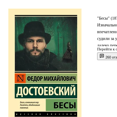
"Бесы" (18
Изначально
впечатлени
судили за 
далеко пер
Перейти к 
На глазах 
260 от
повестован
планирующа
Николая Ст
— он совер
никакого и