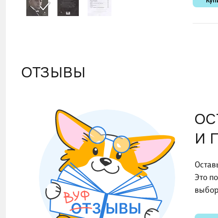
Куп
ОТЗЫВЫ
ОС
И 
Остав
Это п
выбор