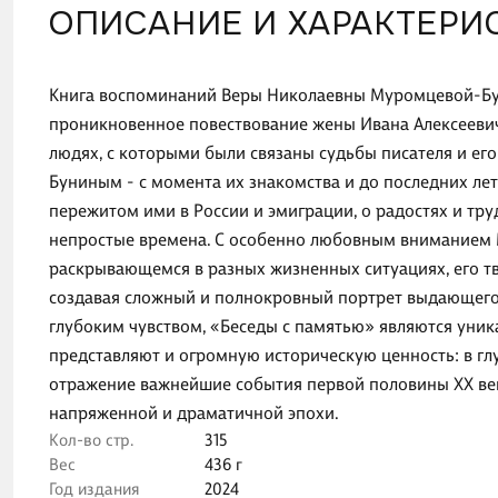
ОПИСАНИЕ И ХАРАКТЕРИ
Книга воспоминаний Веры Николаевны Муромцевой-Бун
проникновенное повествование жены Ивана Алексеевича
людях, с которыми были связаны судьбы писателя и ег
Буниным - с момента их знакомства и до последних лет
пережитом ими в России и эмиграции, о радостях и тру
непростые времена. С особенно любовным вниманием 
раскрывающемся в разных жизненных ситуациях, его т
создавая сложный и полнокровный портрет выдающегос
глубоким чувством, «Беседы с памятью» являются уни
представляют и огромную историческую ценность: в гл
отражение важнейшие события первой половины XX века
напряженной и драматичной эпохи.
Кол-во стр.
315
Вес
436 г
Год издания
2024