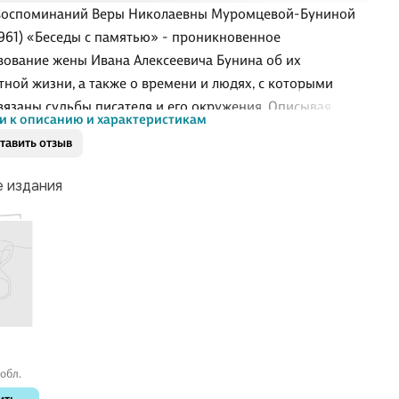
воспоминаний Веры Николаевны Муромцевой-Буниной
1961) «Беседы с памятью» - проникновенное
вование жены Ивана Алексеевича Бунина об их
тной жизни, а также о времени и людях, с которыми
вязаны судьбы писателя и его окружения. Описывая
и к описанию и характеристикам
проведенные вместе с Буниным - с момента их
тавить отзыв
ства и до последних лет его жизни, - Вера Николаевна
зывает обо всем пережитом ими в России и эмиграции, о
е издания
ях и трудностях, друзьях и знакомых, которые были с
 эти непростые времена. С особенно любовным
ием Муромцева-Бунина говорит о характере мужа,
вающемся в разных жизненных ситуациях, его
ских переживаниях и философских исканиях, создавая с
обл.