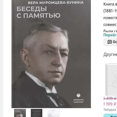
Книга 
(1881–
повест
совмес
были с
Перейт
годы, 
Ос
знаком
расска
Други
радост
ними в
вниман
раскры
творче
1 439 ₽
1 199 ₽
Твёрдая 