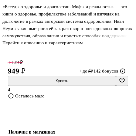
«Беседы о здоровье и долголетии. Мифы и реальность» — это
книга о здоровье, профилактике заболеваний и взглядах на
долголетие в рамках авторской системы оздоровления. Иван
Неумывакин выстроил её как разговор о повседневных вопросах
самочувствия, образа жизни и простых способах поддерживать
Перейти к описанию и характеристикам
организм. Издание адресовано тем, кто интересуется
популярной медициной, здоровым образом жизни и
немедикаментозными подходами к профилактике. В основе —
1 139 ₽
беседы о сохранении здоровья, продлении активной жизни,
949 ₽
+ до
142 бонусов
питании, водном режиме и привычках, которым автор придаёт
особое значение.
Купить
4
Ключевые идеи и исследования
Осталось мало
В центре внимания — авторский подход к оздоровлению,
связанный с нормализацией обра
Наличие в магазинах