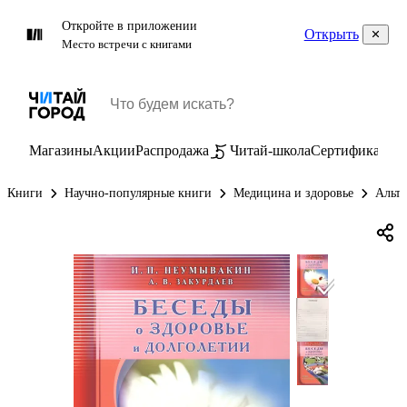
Откройте в приложении
Открыть
Место встречи с книгами
Магазины
Акции
Распродажа
Читай-школа
Сертификаты
П
Книги
Научно-популярные книги
Медицина и здоровье
Альте