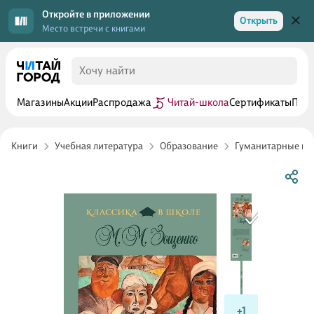
Откройте в приложении
Открыть
Место встречи с книгами
Магазины
Акции
Распродажа
Читай-школа
Сертификаты
Прог
Книги
Учебная литература
Образование
Гуманитарные п
+1