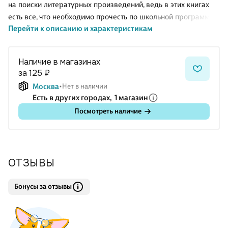
на поиски литературных произведений, ведь в этих книгах
есть все, что необходимо прочесть по школьной программе:
Перейти к описанию и характеристикам
и для чтения в классе, и для внеклассных заданий. Избавьте
своего ребенка от длительных поисков и невыполненных
уроков. .В книгу включены рассказы М.М. Зощенко, которые
Наличие в магазинах
изучают в начальной школе и 7-х и 8-х классах. . . . . . . . . . . . . . . . . . . .
за 125 ₽
. . . . . . . . . . . . . . . . . . . . .
Москва
Нет в наличии
Есть в других городах,
1 магазин
Посмотреть наличие
ОТЗЫВЫ
Бонусы за отзывы