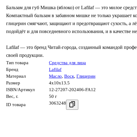
Бальзам для губ Мишка (яблоко) от Lafilaf — это милое средст
Компактный бальзам в забавном мишке не только украшает кос
глицерин смягчают, защищают и предотвращают сухость, а л
подойдёт и для повседневного использования, и в качестве н
Lafilaf — это бренд Читай-города, созданный командой про
своей продукции.
Тип товара
Средства для лица
Бренд
Lafilaf
Материал
Масло
,
Воск
,
Глицерин
Размер
4x10x13.5
ISBN/Артикул
12-27207-202406-FA12
Вес, г.
50 г
3063248
ID товара