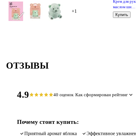
Крем для рук
маслом ши
+1
Мороженое
Купить
(аромат
ванильное
печенье) (70
(Lafilaf)
ОТЗЫВЫ
4.9
40 оценок
Как сформирован рейтинг
Почему стоит купить:
приятный аромат яблока
эффективное увлажнен