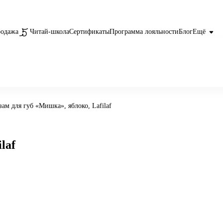
родажа
Читай-школа
Сертификаты
Программа лояльности
Блог
Ещё
зам для губ «Мишка», яблоко, Lafilaf
laf