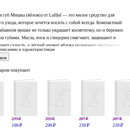
я губ Мишка (яблоко) от Lafilaf — это милое средство для
о ухода, которое хочется носить с собой всегда. Компактный
забавном мишке не только украшает косметичку, но и бережно
за губами. Масла, воск и глицерин смягчают, защищают и
ают сухость, а лёгкий аромат яблока поднимает настроение.
описанию и характеристикам
рмат подойдёт и для повседневного использования, и в качеств
ывов
о приятного подарка.
варом покупают
это бренд Читай-города, созданный командой профессионалов,
нимательно продумывают каждую деталь своей продукции.
239 ₽
359 ₽
287 ₽
287 ₽
199 ₽
299 ₽
239 ₽
239 ₽