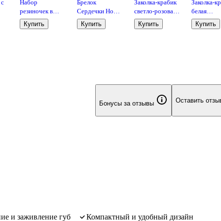
 с
Набор
Брелок
Заколка-крабик
Заколка-к
резиночек в
Сердечки Home
светло-розовая
белая
коробочке-
Sweet love
(искусственный
(искусств
Купить
Купить
Купить
Купить
пончике (30
перламутровые
мех) (8 см),
мех) (8 см)
штук) (кофейные
(ПВХ) (9 см)
Lafilaf
Lafilaf
мл)
оттенки) (3 см),
Lafilaf
Оставить отзы
Бонусы за отзывы
ие и заживление губ
компактный и удобный дизайн