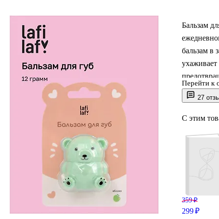
Бальзам дл
ежедневног
бальзам в 
ухаживает 
предотвращ
Перейти к 
Удобный фо
27 отз
небольшог
С этим то
Lafilaf — 
которые в
359 ₽
299 ₽