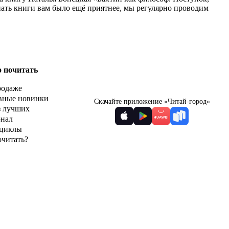
пать книги вам было ещё приятнее, мы регулярно проводим
о почитать
родаже
вные новинки
Скачайте приложение «Читай-город»
з лучших
рнал
циклы
очитать?