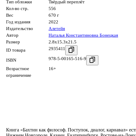
Тип обложки
Твёрдый переплёт
Кол-во стр.
556
Вес
670 г
Год издания
2022
Издательство
Алетейя
Автор
Наталья Константиновна Бонецкая
Размер
2.8x15.3x21.5
2935411
ID товара
978-5-00165-516-9
ISBN
Возрастное
16+
ограничение
Книга «Бахтин как философ. Поступок, диалог, карнавал» ест
Нижнем Новгороде, Казани, Екатеринбурге, Ростове-на-Дону