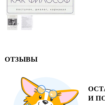
ОТЗЫВЫ
ОСТ
И П