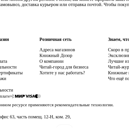
 самовывоз, доставка курьером или отправка почтой. Чтобы поку
азин
Розничная сеть
Знаем, чт
Адреса магазинов
Скоро в п
Книжный Дозор
Эксклюзи
лата
О компании
Лучшие и
яльности
Читай-город для бизнеса
Читай-жу
ертификаты
Хотите у нас работать?
Книжные 
ажи
Что ещё п
ьности
плате
онном ресурсе применяются
рекомендательные технологии
.
офис 63, часть помещ. 12-Н, ком. 29
,