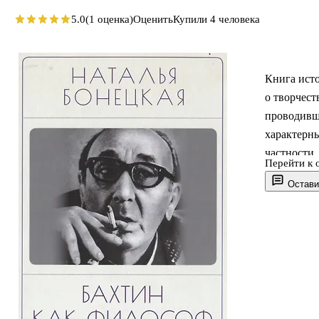
5.0
(1 оценка)
Оценить
Купили 4 человека
Книга исто
о творчест
проводивш
характерны
частности,
Перейти к 
бахтинских
Остави
проходит 
модусами к
культуроло
выступает 
существова