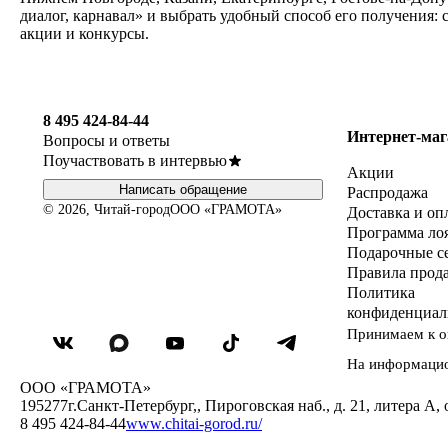
диалог, карнавал» и выбрать удобный способ его получения:
акции и конкурсы.
8 495 424-84-44
Интернет-маг
Вопросы и ответы
Поучаствовать в интервью
Акции
Написать обращение
Распродажа
© 2026, Читай-город
ООО «ГРАМОТА»
Доставка и оп
Программа ло
Подарочные с
Правила прод
Политика
конфиденциал
Принимаем к о
На информаци
ООО «ГРАМОТА»
195277
г.Санкт-Петербург,
,
Пироговская наб., д. 21, литера А, 
8 495 424-84-44
www.chitai-gorod.ru/