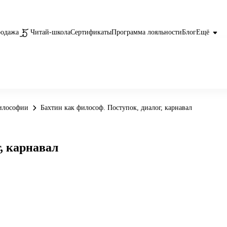
родажа
Читай-школа
Сертификаты
Программа лояльности
Блог
Ещё
илософии
Бахтин как философ. Поступок, диалог, карнавал
, карнавал