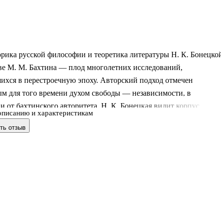
рика русской философии и теоретика литературы Н. К. Бонецко
ве М. М. Бахтина — плод многолетних исследований,
ихся в перестроечную эпоху. Авторский подход отмечен
м для того времени духом свободы — независимости, в
 и от бахтинского авторитета. Н. К. Бонецкая видит корпус
описанию и характеристикам
 текстов в качестве единого целого; через все главы ее труда
ть отзыв
убежденность в существовании единой философской идеи Бахтин
оторой являются категории диалога и карнавала, ставшие общи
гическими понятиями. Бахтин под пером Н. К. Бонецкой
как создатель универсального учения о человеческом
нии, примечательного тем, что