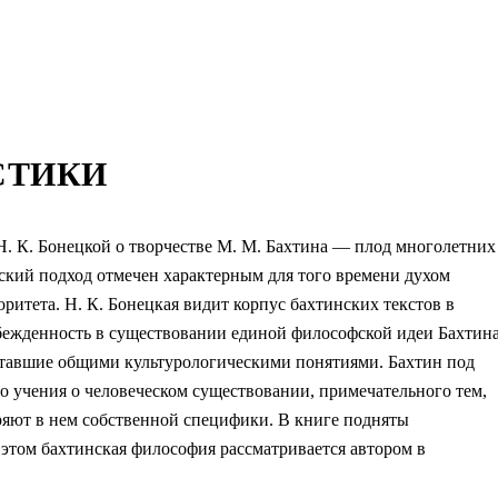
СТИКИ
Н. К. Бонецкой о творчестве М. М. Бахтина — плод многолетних
ский подход отмечен характерным для того времени духом
оритета. Н. К. Бонецкая видит корпус бахтинских текстов в
 убежденность в существовании единой философской идеи Бахтина
 ставшие общими культурологическими понятиями. Бахтин под
го учения о человеческом существовании, примечательного тем,
еряют в нем собственной специфики. В книге подняты
том бахтинская философия рассматривается автором в