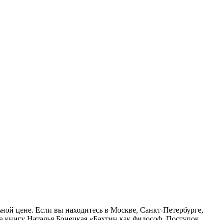
ьной цене. Если вы находитесь в Москве, Санкт-Петербурге,
а книгу Наталья Бонецкая «Бахтин как философ. Поступок,