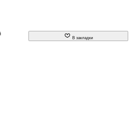
й
В закладки
а,
ми