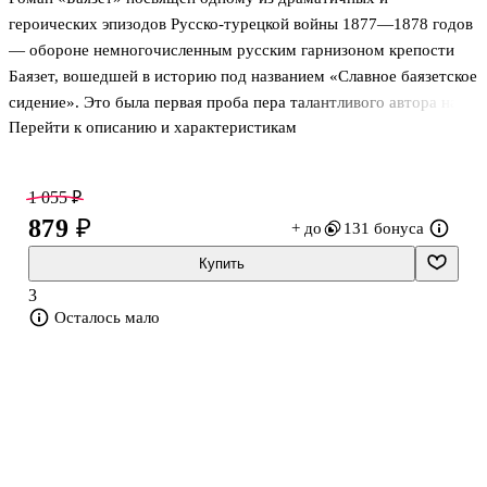
героических эпизодов Русско-турецкой войны 1877—1878 годов
— обороне немногочисленным русским гарнизоном крепости
Баязет, вошедшей в историю под названием «Славное баязетское
сидение». Это была первая проба пера талантливого автора на
Перейти к описанию и характеристикам
поприще отечественной исторической беллетристики.
1 055 ₽
879 ₽
+ до
131 бонуса
Купить
3
Осталось мало