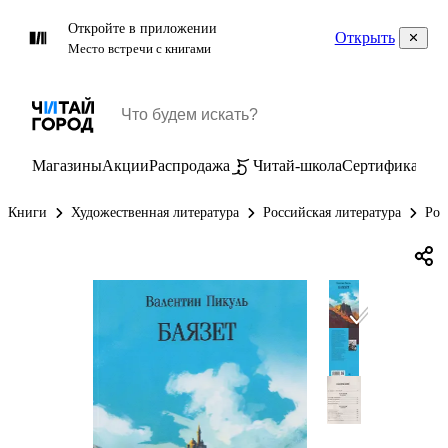
Откройте в приложении
Открыть
Место встречи с книгами
Магазины
Акции
Распродажа
Читай-школа
Сертификаты
П
Книги
Художественная литература
Российская литература
Рос