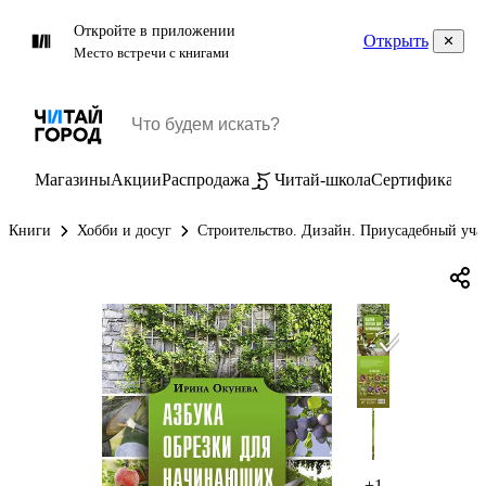
Откройте в приложении
Открыть
Место встречи с книгами
Магазины
Акции
Распродажа
Читай-школа
Сертификаты
П
Книги
Хобби и досуг
Строительство. Дизайн. Приусадебный уча
+1