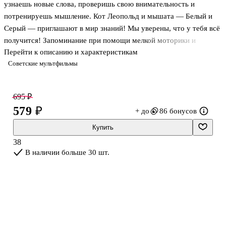
узнаешь новые слова, проверишь свою внимательность и
потренируешь мышление. Кот Леопольд и мышата — Белый и
Серый — приглашают в мир знаний! Мы уверены, что у тебя всё
получится! Запоминание при помощи мелкой моторики и
Перейти к описанию и характеристикам
ассоциаций, с красочными рисунками, познавательными
Советские мультфильмы
блоками и увлекательными заданиями принесёт детям радость и
будет полезно для дальнейшего лёгкого обучения и развития.
695 ₽
579 ₽
+ до
86 бонусов
Купить
38
В наличии больше 30 шт.