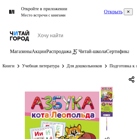
Откройте в приложении
Открыть
Место встречи с книгами
Магазины
Акции
Распродажа
Читай-школа
Сертификаты
П
Книги
Учебная литература
Для дошкольников
Подготовка к ш
+9