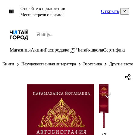
Откройте в приложении
Открыть
Место встречи с книгами
Магазины
Акции
Распродажа
Читай-школа
Сертификаты
П
Книги
Нехудожественная литература
Эзотерика
Другие эзоте
+7