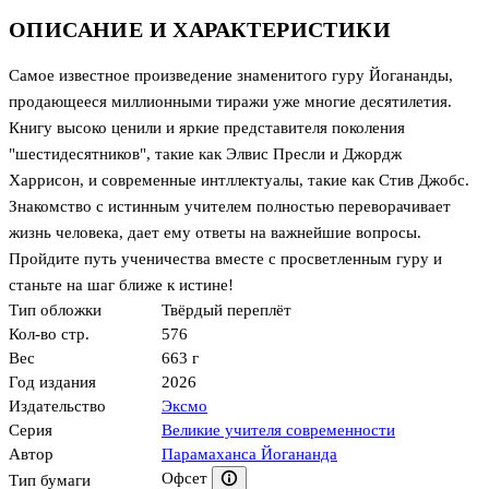
ОПИСАНИЕ И ХАРАКТЕРИСТИКИ
Самое известное произведение знаменитого гуру Йогананды,
продающееся миллионными тиражи уже многие десятилетия.
Книгу высоко ценили и яркие представителя поколения
"шестидесятников", такие как Элвис Пресли и Джордж
Харрисон, и современные интллектуалы, такие как Стив Джобс.
Знакомство с истинным учителем полностью переворачивает
жизнь человека, дает ему ответы на важнейшие вопросы.
Пройдите путь ученичества вместе с просветленным гуру и
станьте на шаг ближе к истине!
Тип обложки
Твёрдый переплёт
Кол-во стр.
576
Вес
663 г
Год издания
2026
Издательство
Эксмо
Серия
Великие учителя современности
Автор
Парамаханса Йогананда
Офсет
Тип бумаги