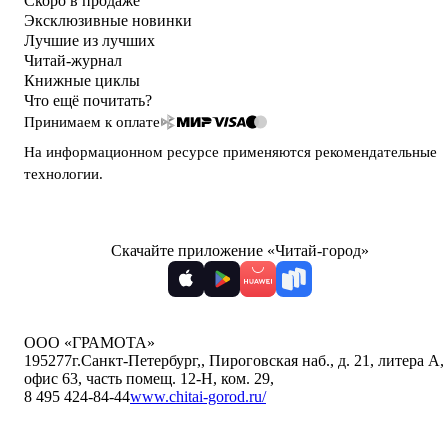
Скоро в продаже
Эксклюзивные новинки
Лучшие из лучших
Читай-журнал
Книжные циклы
Что ещё почитать?
Принимаем к оплате
На информационном ресурсе применяются
рекомендательные
технологии
.
Скачайте приложение «Читай-город»
ООО «ГРАМОТА»
195277
г.Санкт-Петербург,
,
Пироговская наб., д. 21, литера А,
офис 63, часть помещ. 12-Н, ком. 29
,
8 495 424-84-44
www.chitai-gorod.ru/