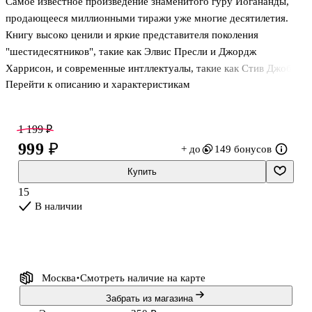
Самое известное произведение знаменитого гуру Йогананды,
продающееся миллионными тиражи уже многие десятилетия.
Книгу высоко ценили и яркие представителя поколения
"шестидесятников", такие как Элвис Пресли и Джордж
Харрисон, и современные интллектуалы, такие как Стив Джобс.
Перейти к описанию и характеристикам
Знакомство с истинным учителем полностью переворачивает
жизнь человека, дает ему ответы на важнейшие вопросы.
Пройдите путь ученичества вместе с просветленным гуру и
1 199 ₽
станьте на шаг ближе к истине!
999 ₽
+ до
149 бонусов
Купить
15
В наличии
Москва
Смотреть наличие
на карте
Забрать из магазина