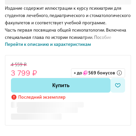
Издание содержит иллюстрации к курсу психиатрии для
студентов лечебного, педиатрического и стоматологического
факультетов и соответствует учебной программе.
Часть первая посвящена общей психопатологии. Включена
специальная глава по истории психиатрии. Пособие
Перейти к описанию и характеристикам
содержит 47 таблиц, а также 635 рисунков и фотографий
больных.
В предлагаемой второй части книги, разбираются вопросы
4 559 ₽
частной психопатологии. Включена глава посвященная
3 799 ₽
+ до
569 бонусов
лечению психически больных. По просьбам читателей,
расширен раздел «Расстройства личности». Пособие
Купить
содержит 150 таблиц, а также 896 рисунков и фотографий
больных.
Последний экземпляр
Книга предназначена для студентов медицинского вуза, а
также ординаторов и врачей-слушателей ФПК п