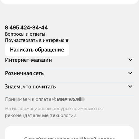
8 495 424-84-44
Вопросы и ответы
Поучаствовать в интервью
Написать обращение
Интернет-магазин
Акции
Розничная сеть
Распродажа
Доставка и оплата
Адреса магазинов
Знаем, что почитать
Программа лояльности
Книжный Дозор
Подарочные сертификаты
О компании
Скоро в продаже
Принимаем к оплате
Правила продажи
Читай-город для бизнеса
Эксклюзивные новинки
На информационном ресурсе применяются
Политика конфиденциальности
Хотите у нас работать?
Лучшие из лучших
рекомендательные технологии
.
Читай-журнал
Книжные циклы
Что ещё почитать?