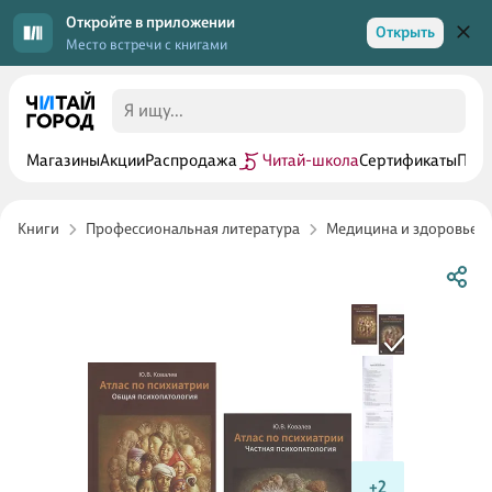
Откройте в приложении
Открыть
Место встречи с книгами
Магазины
Акции
Распродажа
Читай-школа
Сертификаты
Прог
Книги
Профессиональная литература
Медицина и здоровье
+2