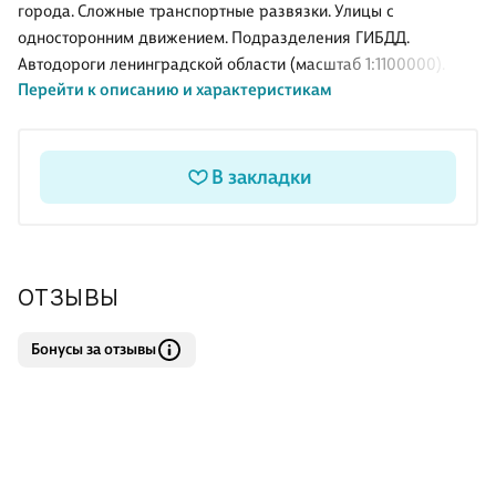
города. Сложные транспортные развязки. Улицы с
односторонним движением. Подразделения ГИБДД.
Автодороги ленинградской области (масштаб 1:1100000).
Перейти к описанию и характеристикам
Схема метрополитена. Формат: 23 см х 15 см.
В закладки
ОТЗЫВЫ
Бонусы за отзывы