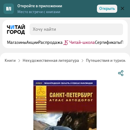
Откройте в приложении
Открыть
Место встречи с книгами
Магазины
Акции
Распродажа
Читай-школа
Сертификаты
Прог
Книги
Нехудожественная литература
Путешествия и туризм