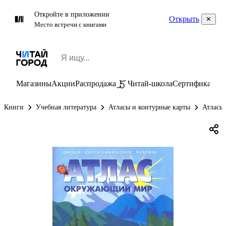
Откройте в приложении
Открыть
Место встречи с книгами
Магазины
Акции
Распродажа
Читай-школа
Сертификаты
П
Книги
Учебная литература
Атласы и контурные карты
Атласы