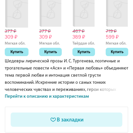
377 ₽
377 ₽
467 ₽
719 ₽
309 ₽
309 ₽
389 ₽
599 ₽
Мягкая обл.
Мягкая обл.
Твёрдая обл.
Мягкая обл.
Купить
Купить
Купить
Купить
Шедевры лирической прозы И. С. Тургенева, поэтичные и
трогательные повести «Ася» и «Первая любовь» объединяют
тема первой любви и интонация светлой грусти
воспоминаний. Искренние истории о самых тонких
человеческих чувствах и переживаниях, герои которых
Перейти к описанию и характеристикам
проходят «испытание любовью», проникнуты сожалением о
неосуществимости прекрасных надежд юности.
В закладки