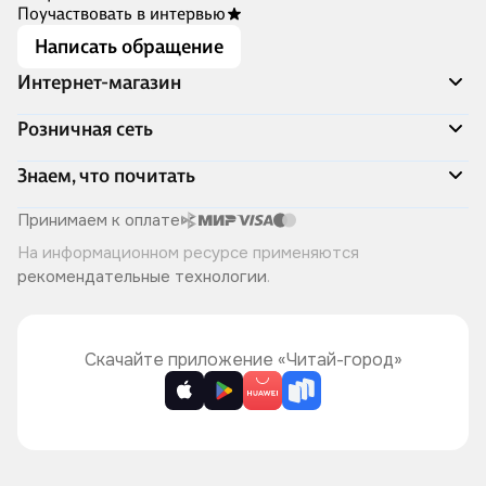
Поучаствовать в интервью
Написать обращение
Интернет-магазин
Акции
Розничная сеть
Распродажа
Доставка и оплата
Адреса магазинов
Знаем, что почитать
Программа лояльности
Книжный Дозор
Подарочные сертификаты
О компании
Скоро в продаже
Принимаем к оплате
Правила продажи
Читай-город для бизнеса
Эксклюзивные новинки
На информационном ресурсе применяются
Политика конфиденциальности
Хотите у нас работать?
Лучшие из лучших
рекомендательные технологии
.
Читай-журнал
Книжные циклы
Что ещё почитать?
Скачайте приложение «Читай-город»