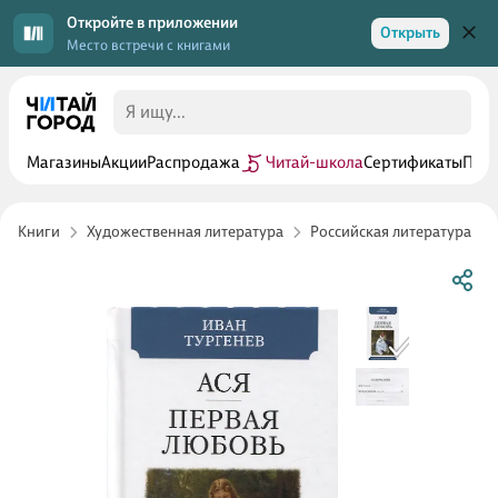
Откройте в приложении
Открыть
Место встречи с книгами
Магазины
Акции
Распродажа
Читай-школа
Сертификаты
Прог
Книги
Художественная литература
Российская литература