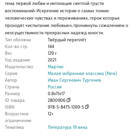
тема первой любви и интонация светлой грусти
воспоминаний. Искренние истории о самых тонких
человеческих чувствах и переживаниях, герои которых
проходят «испытание любовью», проникнуты сожалением о
неосуществимости прекрасных надежд юности.
Тип обложки
Твёрдый переплёт
Кол-во стр.
144
Вес
129 г
Год издания
2021
Издательство
Мартин
Серия
Малая избранная классика (New)
Автор
Иван Сергеевич Тургенев
Страна
Россия
Размер
0.8x11x17
ID товара
2800906
ISBN
978-5-8475-1269-5
Возрастное
12+
ограничение
Тематика
Литература 19 века