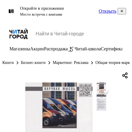
Откройте в приложении
Открыть
Место встречи с книгами
Магазины
Акции
Распродажа
Читай-школа
Сертификаты
П
Книги
Бизнес-книги
Маркетинг. Реклама
Общая теория марке