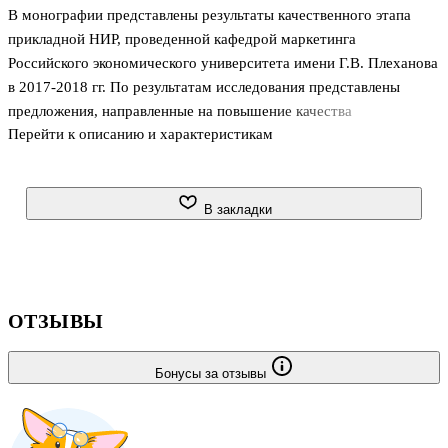
В монографии представлены результаты качественного этапа
прикладной НИР, проведенной кафедрой маркетинга
Российского экономического университета имени Г.В. Плеханова
в 2017-2018 гг. По результатам исследования представлены
предложения, направленные на повышение качества
Перейти к описанию и характеристикам
транспортного обслуживания на рельсовом внутригородском
транспорте г. Москвы. Результаты НИР положены в основу
рекомендаций для применения на территории г. Москвы
органами управления г. Москвы, юридическими лицами и
В закладки
индивидуальными предпринимателями, осуществляющими
предоставление услуг транспортного обслуживания пассажиров
рельсовым транспортом во внутригородских перевозках. В НИР
принимали участие 30 сотрудников кафедры мар
ОТЗЫВЫ
Бонусы за отзывы