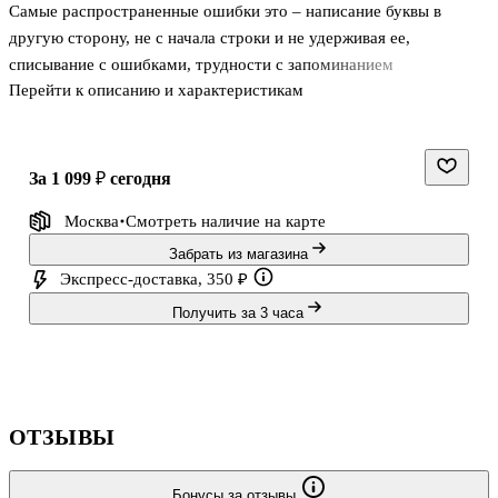
Самые распространенные ошибки это – написание буквы в
другую сторону, не с начала строки и не удерживая ее,
списывание с ошибками, трудности с запоминанием
Перейти к описанию и характеристикам
последовательности написания букв и другие.
Набор «Изучаем буквы с нейропсихологом» поможет вашему
ребенку предупредить проблемы, связанные с овладением
навыка чтения и письма, а также скорректировать уже
за 1 099 ₽
сегодня
имеющиеся.
Москва
Смотреть наличие
на карте
Комплект состоит из 39 двусторонних многоразовых карточек и
карточки с инструкцией.
Забрать из магазина
Экспресс-доставка, 350 ₽
Получить за 3 часа
В чем особенность набора:
- Каждая карточка – это и комплекс упражнений, направленный
на изучение и закрепление одной
ОТЗЫВЫ
Бонусы за отзывы