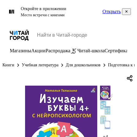
Откройте в приложении
Открыть
Место встречи с книгами
Магазины
Акции
Распродажа
Читай-школа
Сертификаты
П
Книги
Учебная литература
Для дошкольников
Подготовка к ш
+4