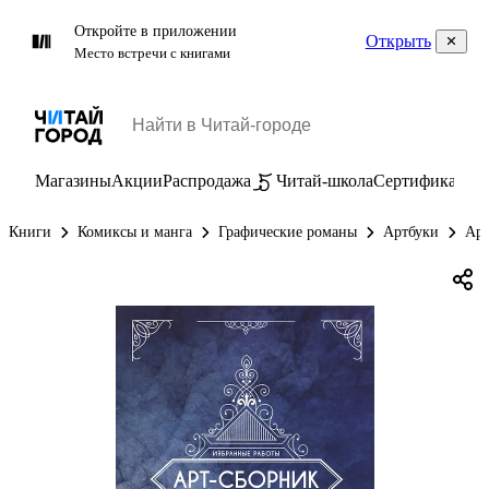
Откройте в приложении
Открыть
Место встречи с книгами
Магазины
Акции
Распродажа
Читай-школа
Сертификаты
П
Книги
Комиксы и манга
Графические романы
Артбуки
Арт