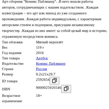
Арт-сборник "Комикс Паблишер". .В него вошли работы
авторов, сотрудничающих с нашим издательством. .Каждая
иллюстрация – это арт или эпизод из уже созданного
произведения. .Каждая работа индивидуальна, с характерным
авторским стилем и подчерком, присущим независимому
творчеству. .Каждая из них имеет за собой целый мир и историю,
отраженную посредством комикса.
Тип обложки
Мягкий переплёт
Вес
119 г
Год издания
2016
Тип товара
Артбук
Издательство
Комикс Паблишер
Страна
Россия
Размер
0.2x21x29.7
2592654
ID товара
9000025926546
ISBN
Возрастное
18+
ограничение