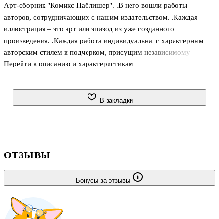
Арт-сборник "Комикс Паблишер". .В него вошли работы
авторов, сотрудничающих с нашим издательством. .Каждая
иллюстрация – это арт или эпизод из уже созданного
произведения. .Каждая работа индивидуальна, с характерным
авторским стилем и подчерком, присущим независимому
Перейти к описанию и характеристикам
творчеству. .Каждая из них имеет за собой целый мир и историю,
отраженную посредством комикса.
В закладки
ОТЗЫВЫ
Бонусы за отзывы